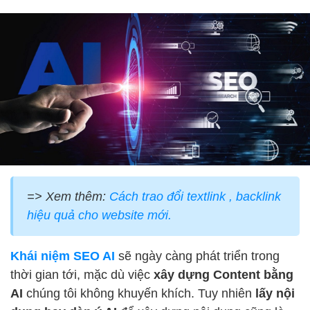
=> Xem thêm:
Cách trao đổi textlink , backlink
hiệu quả cho website mới.
Khái niệm SEO AI
sẽ ngày càng phát triển trong
thời gian tới, mặc dù việc
xây dựng Content bằng
AI
chúng tôi không khuyến khích. Tuy nhiên
lấy nội