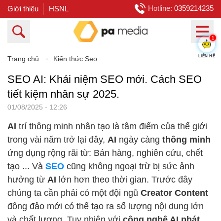
Hotline:
0359214235
Giới thiệu
HSNL
1
Trang chủ
⁃
Kiến thức Seo
LIÊN HỆ
SEO AI: Khái niệm SEO mới. Cách SEO
tiết kiệm nhân sự 2025.
01/08/2025 - 12:26
AI
trí thông minh nhân tạo là tâm điểm của thế giới
trong vài năm trở lại đây,
AI
ngày càng
thông minh
ứng dụng rộng rãi từ: Bán hàng, nghiên cứu, chết
tạo ... Và
SEO
cũng không ngoại trừ bị sức ảnh
hưởng từ
AI
lớn hơn theo thời gian. Trước đây
chúng ta cần phải có một đội ngũ
Creator Content
đông đảo mới có thể tạo ra số lượng nội dung lớn
và chất lượng. Tuy nhiên với
công nghệ AI phát