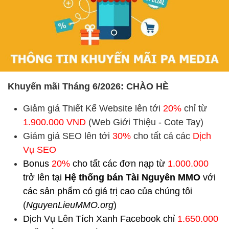
Khuyến mãi Tháng 6/2026: CHÀO HÈ
Giảm giá Thiết Kế Website lên tới
20%
chỉ từ
1.900.000 VND
(Web Giới Thiệu - Cote Tay)
Giảm giá SEO lên tới
30%
cho tất cả các
Dịch
Vụ SEO
Bonus
20%
cho tất các đơn nạp từ
1.000.000
trở lên tại
Hệ thống bán Tài Nguyên MMO
với
các sản phẩm có giá trị cao của chúng tôi
(
NguyenLieuMMO.org
)
Dịch Vụ Lên Tích Xanh Facebook chỉ
1.650.000