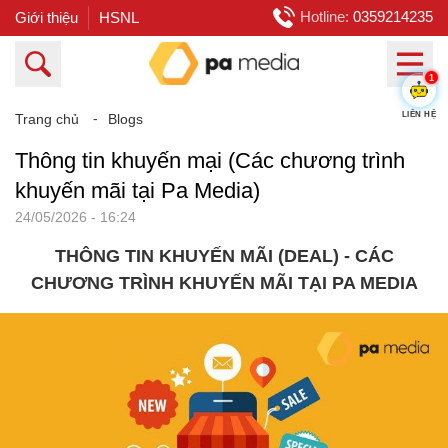
Hotline:
0359214235
Giới thiệu
HSNL
1
LIÊN HỆ
Trang chủ
⁃
Blogs
Thông tin khuyến mại (Các chương trình
khuyến mãi tại Pa Media)
24/05/2026 - 16:24
THÔNG TIN KHUYẾN MÃI (DEAL) - CÁC
CHƯƠNG TRÌNH KHUYẾN MÃI TẠI PA MEDIA