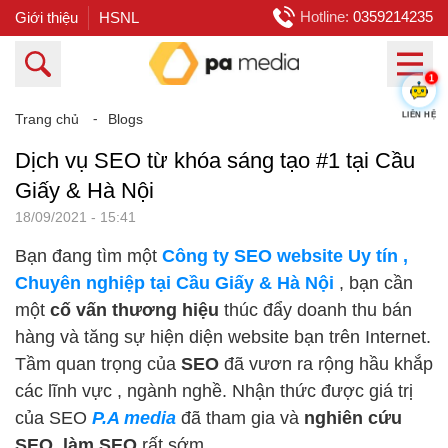
Hotline:
0359214235
Giới thiệu
HSNL
1
LIÊN HỆ
Trang chủ
⁃
Blogs
Dịch vụ SEO từ khóa sáng tạo #1 tại Cầu
Giấy & Hà Nội
18/09/2021 - 15:41
Bạn đang tìm một
Công ty SEO website Uy tín ,
Chuyên nghiệp tại Cầu Giấy & Hà Nội
, bạn cần
một
cố vấn thương hiệu
thúc đẩy doanh thu bán
hàng và tăng sự hiện diện website bạn trên Internet.
Tầm quan trọng của
SEO
đã vươn ra rộng hầu khắp
các lĩnh vực , ngành nghề. Nhận thức được giá trị
của SEO
P.A media
đã tham gia và
nghiên cứu
SEO, làm SEO
rất sớm.