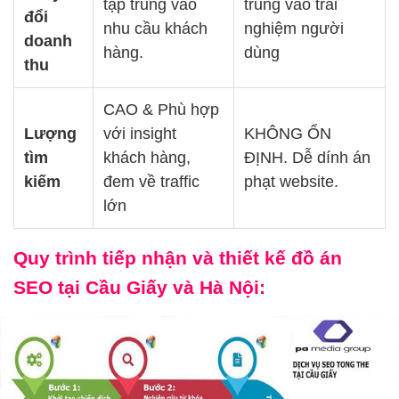
tập trung vào
trung vào trải
đổi
nhu cầu khách
nghiệm người
doanh
hàng.
dùng
thu
CAO & Phù hợp
Lượng
với insight
KHÔNG ỔN
tìm
khách hàng,
ĐỊNH. Dễ dính án
kiếm
đem về traffic
phạt website.
lớn
Quy trình tiếp nhận và thiết kế đồ án
SEO tại Cầu Giấy và Hà Nội: