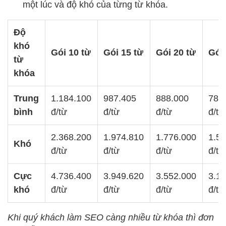
một lúc và độ khó của từng từ khóa.
Độ
khó
Gói 10 từ
Gói 15 từ
Gói 20 từ
Gói
từ
khóa
Trung
1.184.100
987.405
888.000
789
bình
đ/từ
đ/từ
đ/từ
đ/từ
2.368.200
1.974.810
1.776.000
1.5
Khó
đ/từ
đ/từ
đ/từ
đ/từ
Cực
4.736.400
3.949.620
3.552.000
3.1
khó
đ/từ
đ/từ
đ/từ
đ/từ
Khi quý khách làm SEO càng nhiều từ khóa thì đơn