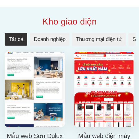
Kho giao diện
Tất cả
Doanh nghiệp
Thương mại điện tử
Sự
Mẫu web Sơn Dulux
Mẫu web điện máy