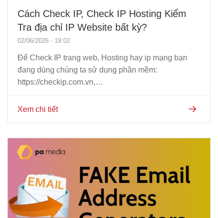
Cách Check IP, Check IP Hosting Kiểm
Tra địa chỉ IP Website bất kỳ?
02/06/2026 - 19:02
Để Check IP trang web, Hosting hay ip mạng bạn
đang dùng chúng ta sử dụng phần mềm:
https://checkip.com.vn,
https://whatismyipaddress.com ... các nền tảng này
sẽ cho phép bạn biết chính xác ip bạn cần kiếm tra.
Xem chi tiết