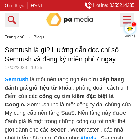
Hotline:
0359214235
Giới thiệu
HSNL
1
Trang chủ
⁃
Blogs
LIÊN HỆ
Semrush là gì? Hướng dẫn đọc chỉ số
Semrush và đăng ký miễn phí 7 ngày.
17/02/2023 - 10:35
Semrush
là một nền tảng nghiên cứu
xếp hạng
đánh giá giữ liệu từ khóa
, phỏng đoán cách tính
điểm của các
công cụ tìm kiếm đặc biệt là
Google.
Semrush Inc là một công ty đại chúng của
Mỹ cung cấp nền tảng SaaS. Nền tảng này được
đánh giá là một trong những công cụ tốt nhất thế
giới dành cho các
Seoer
, Webmaster , các nhà
phát triển nội dung. Cũng như
Ahrefs
, Semrush