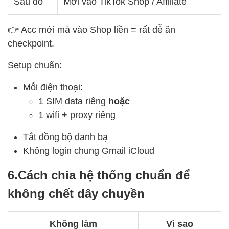
Sau đó
Mới vào TikTok Shop / Affiliate
👉 Acc mới mà vào Shop liền = rất dễ ăn
checkpoint.
Setup chuẩn:
Mỗi điện thoại:
1 SIM data riêng
hoặc
1 wifi + proxy riêng
Tắt đồng bộ danh bạ
Không login chung Gmail iCloud
6.Cách chia hệ thống chuẩn để
không chết dây chuyền
Không làm
Vì sao