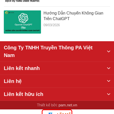
Hướng Dẫn Chuyển Không Gian
Trên ChatGPT
09/03/2026
Công Ty TNHH Truyền Thông PA Việt
Nam
Liên kết nhanh
Liên hệ
Liên kết hữu ích
Thiết kế bởi:
pam.net.vn