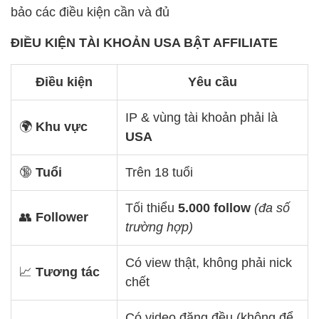
bảo các điều kiện cần và đủ
ĐIỀU KIỆN TÀI KHOẢN USA BẬT AFFILIATE
Điều kiện
Yêu cầu
IP & vùng tài khoản phải là
🌍
Khu vực
USA
🔞
Tuổi
Trên 18 tuổi
Tối thiểu
5.000 follow
(đa số
👥
Follower
trường hợp)
Có view thật, không phải nick
📈
Tương tác
chết
Có video đăng đều (không để