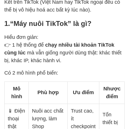
Kết trên TikTok (Việt Nam hay TikTok ngoại đều có
thể bị vô hiệu hoá acc bất kỳ lúc nào).
1.“Máy nuôi TikTok” là gì?
Hiểu đơn giản:
👉 1 hệ thống để
chạy nhiều tài khoản TikTok
cùng lúc
mà vẫn giống người dùng thật: khác thiết
bị, khác IP, khác hành vi.
Có 2 mô hình phổ biến:
Mô
Nhược
Phù hợp
Ưu điểm
hình
điểm
📱 Điện
Nuôi acc chất
Trust cao,
Tốn
thoại
lượng, làm
ít
thiết bị
thật
Shop
checkpoint