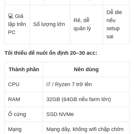
Dễ die
💻 Giả
Rẻ, dễ
nếu
lập trên
Số lượng lớn
quản lý
setup
PC
sai
Tối thiểu để nuôi ổn định 20–30 acc:
Thành phần
Nên dùng
CPU
i7 / Ryzen 7 trở lên
RAM
32GB (64GB nếu farm lớn)
Ổ cứng
SSD NVMe
Mạng
Mạng dây, không wifi chập chờn