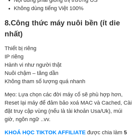
Nội dung phải giống thị trường US
Không dùng tiếng Việt 100%
8.Công thức máy nuôi bền (ít die
nhất)
Thiết bị riêng
IP riêng
Hành vi như người thật
Nuôi chậm – tăng dần
Không tham số lượng quá nhanh
Mẹo: Lựa chọn các đời máy cổ sẽ phù hợp hơn,
Reset lại máy để đảm bảo xoá MAC và Cached, Cài
đặt truy cập vùng (nếu là tài khoản Usa/Uk), múi
giờ, ngôn ngữ ..vv.
KHOÁ HỌC TIKTOK AFFILIATE
được chia làm
5