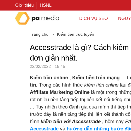
Giới thiệu
HSNL
DỊCH VỤ SEO
NGUY
Trang chủ
⁃
Kiếm tiền trực tuyến
Accesstrade là gì? Cách kiếm
đơn giản nhất.
22/02/2022 - 15:45
Kiếm tiền online , Kiếm tiền trên mạng
... t
tín.
Trong các hình thức
kiếm tiền online
lâu đ
Affiliate Marketing Online
là một trong những
rất nhiều nền tảng tiếp thị liên kết nổi tiếng n
... Tuy nhiên theo đánh giá của mình thì tiếp t
trước đây là nền tảng tiếp thị liên kết thành 
hình
kiếm tiền với Accesstrade
, hôm nay
PA
Accesstrade
và
hướng dẫn những bước đầu 