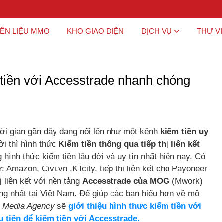
ÊN LIỆU MMO
KHO GIAO DIỆN
DỊCH VỤ
THƯ V
 tiền với Accesstrade nhanh chóng
hời gian gần đây đang nổi lên như một kênh
kiếm tiền uy
ời thì hình thức
Kiếm tiền thông qua tiếp thị liên kết
 hình thức kiếm tiền lâu đời và uy tín nhất hiện nay. Có
hư: Amazon, Civi.vn ,KTcity, tiếp thị liên kết cho Payoneer
hị liên kết với nền tảng
Accesstrade của MOG
(Mwork)
công nhất tại Việt Nam. Để giúp các bạn hiểu hơn về mô
 Media Agency
sẽ
giới thiệu hình thưc kiếm tiền với
tiên để kiếm tiền với Accesstrade.