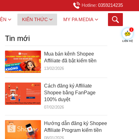
Hotline:
0359214235
IỆN
KIẾN THỨC
MY PA MEDIA
1
Tin mới
LIÊN HỆ
Mua bán kênh Shopee
Affiliate đã bật kiếm tiền
13/02/2026
Cách đăng ký Affiliate
Shopee bằng FanPage
100% duyệt
07/02/2026
Hướng dẫn đăng ký Shopee
Affiliate Program kiếm tiền
08/01/2026