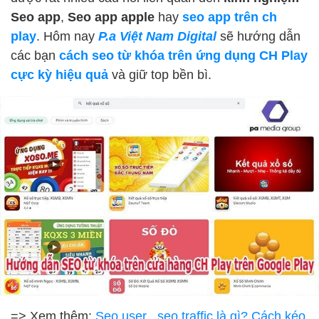
Seo app
,
Seo app apple
hay
seo app trên ch
play
. Hôm nay
P.a Việt Nam Digital
sẽ hướng dẫn
các bạn
cách seo từ khóa trên ứng dụng CH Play
cực kỳ hiệu quả
và giữ top bền bì.
=> Xem thêm:
Seo user , seo traffic là gì? Cách kéo