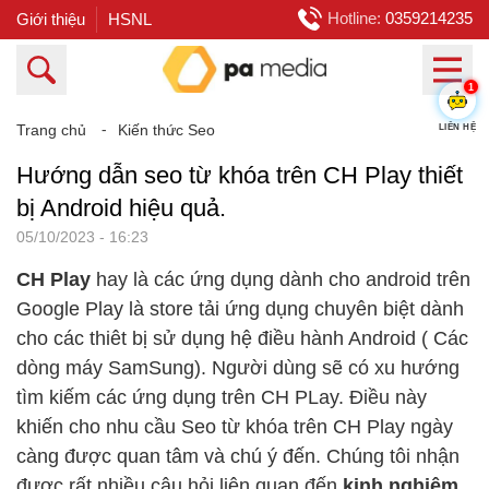
Hotline:
0359214235
Giới thiệu
HSNL
1
LIÊN HỆ
Trang chủ
⁃
Kiến thức Seo
Hướng dẫn seo từ khóa trên CH Play thiết
bị Android hiệu quả.
05/10/2023 - 16:23
CH Play
hay là các ứng dụng dành cho android trên
Google Play là store tải ứng dụng chuyên biệt dành
cho các thiêt bị sử dụng hệ điều hành Android ( Các
dòng máy SamSung). Người dùng sẽ có xu hướng
tìm kiếm các ứng dụng trên CH PLay. Điều này
khiến cho nhu cầu Seo từ khóa trên CH Play ngày
càng được quan tâm và chú ý đến. Chúng tôi nhận
được rất nhiều câu hỏi liên quan đến
kinh nghiệm