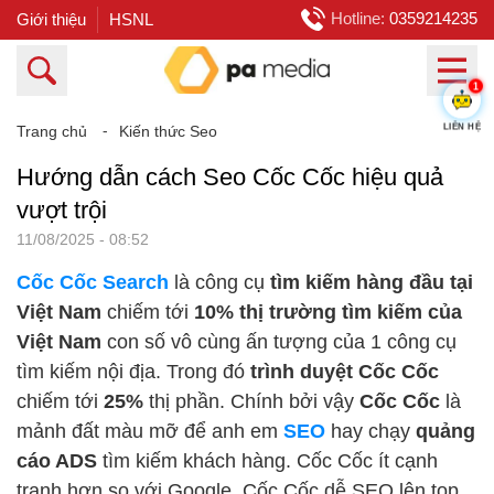
Hotline:
0359214235
Giới thiệu
HSNL
1
LIÊN HỆ
Trang chủ
⁃
Kiến thức Seo
Hướng dẫn cách Seo Cốc Cốc hiệu quả
vượt trội
11/08/2025 - 08:52
Cốc Cốc Search
là công cụ
tìm kiếm hàng đầu tại
Việt Nam
chiếm tới
10% thị trường tìm kiếm của
Việt Nam
con số vô cùng ấn tượng của 1 công cụ
tìm kiếm nội địa. Trong đó
trình duyệt Cốc Cốc
chiếm tới
25%
thị phần. Chính bởi vậy
Cốc Cốc
là
mảnh đất màu mỡ để anh em
SEO
hay chạy
quảng
cáo ADS
tìm kiếm khách hàng. Cốc Cốc ít cạnh
tranh hơn so với Google, Cốc Cốc dễ SEO lên top