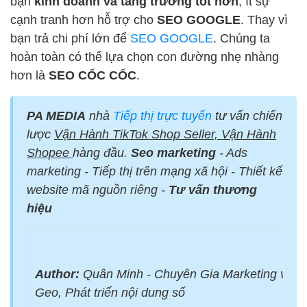
bạn
kinh doanh và tăng trưởng tốt hơn
, ít sự
cạnh tranh hơn hỗ trợ cho
SEO GOOGLE
. Thay vì
bạn trả chi phí lớn để
SEO GOOGLE
. Chúng ta
hoàn toàn có thể lựa chọn con đường nhẹ nhàng
hơn là
SEO CỐC CỐC
.
PA MEDIA
nhà
Tiếp thị trực tuyến
tư vấn chiến
lược
Vận Hành TikTok Shop Seller, Vận Hành
Shopee
hàng đầu.
Seo marketing
- Ads
marketing - Tiếp thị trên mạng xã hội - Thiết kế
website mã nguồn riêng -
Tư vấn thương
hiệu
Author:
Quân Minh - Chuyên Gia Marketing với 
Geo, Phát triển nội dung số