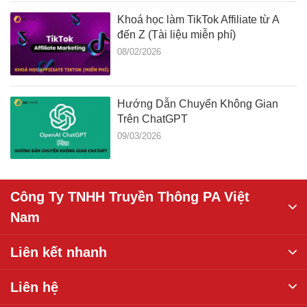
Khoá học làm TikTok Affiliate từ A
đến Z (Tài liệu miễn phí)
08/02/2026
Hướng Dẫn Chuyển Không Gian
Trên ChatGPT
09/03/2026
Công Ty TNHH Truyền Thông PA Việt
Nam
Liên kết nhanh
Liên hệ