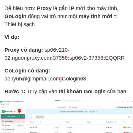
Dễ hiểu hơn:
Proxy
là gắn
IP
mới cho máy tính,
GoLogin
đóng vai trò như một
máy tính mới
=
Thiết bị sạch
Ví dụ:
Proxy có dạng:
sp06v210-
02.nguonproxy.com
:
37358
:
sp06v2-37358
:
EQQRR
GoLogin có dạng:
aehyun@gimpmail.com
|
Gologin68
Bước 1:
Truy cập vào
tài khoản GoLogin
của bạn