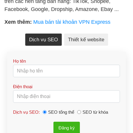
trên các nền tảng bán hàng: TikTok, Shopee,
Facebook, Google, Dropship, Amazone, Ebay ...
Xem thêm:
Mua bán tài khoản VPN Express
Dịch vụ SEO
Thiết kế website
Họ tên
Điện thoại
Dịch vụ SEO:
SEO tổng thể
SEO từ khóa
Đăng ký