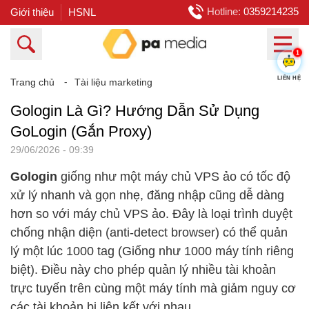
Hotline:
0359214235
Giới thiệu
HSNL
1
Trang chủ
⁃
Tài liệu marketing
LIÊN HỆ
Gologin Là Gì? Hướng Dẫn Sử Dụng
GoLogin (Gắn Proxy)
29/06/2026 - 09:39
Gologin
giống như một máy chủ VPS ảo có tốc độ
xử lý nhanh và gọn nhẹ, đăng nhập cũng dễ dàng
hơn so với máy chủ VPS ảo. Đây là loại trình duyệt
chống nhận diện (anti-detect browser) có thể quản
lý một lúc 1000 tag (Giống như 1000 máy tính riêng
biệt). Điều này cho phép quản lý nhiều tài khoản
trực tuyến trên cùng một máy tính mà giảm nguy cơ
các tài khoản bị liên kết với nhau.