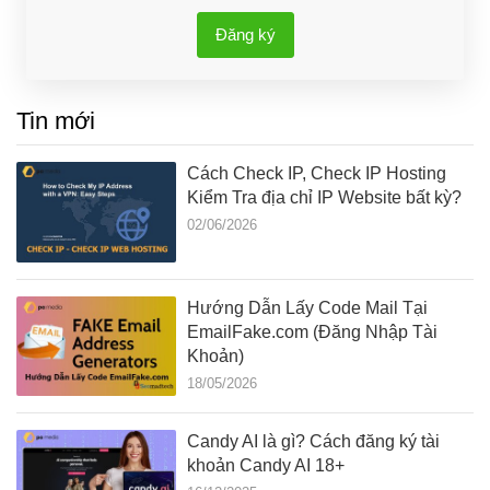
Đăng ký
Tin mới
Cách Check IP, Check IP Hosting
Kiểm Tra địa chỉ IP Website bất kỳ?
02/06/2026
Hướng Dẫn Lấy Code Mail Tại
EmailFake.com (Đăng Nhập Tài
Khoản)
18/05/2026
Candy AI là gì? Cách đăng ký tài
khoản Candy AI 18+