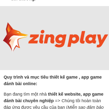
Quy trình và mục tiêu thiết kế game , app game
đánh bài online:
Bạn đang tìm một nhà
thiết kế website, app game
đánh bài chuyên nghiệp
=> Chúng tôi hoàn toàn
đáp ứng được yêu cầu của bạn (
Miễn sao đảm bảo