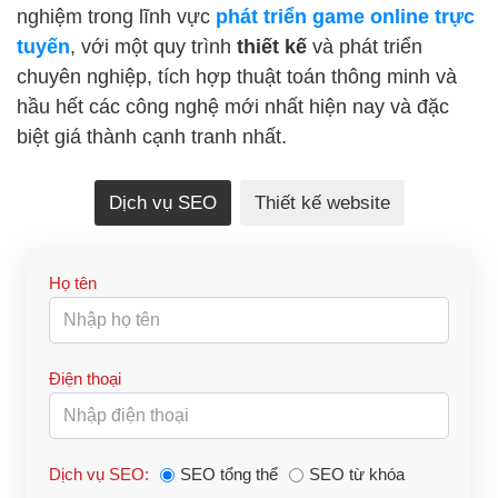
nghiệm trong lĩnh vực
phát triển game online trực
tuyến
, với một quy trình
thiết kế
và phát triển
chuyên nghiệp, tích hợp thuật toán thông minh và
hầu hết các công nghệ mới nhất hiện nay và đặc
biệt giá thành cạnh tranh nhất.
Dịch vụ SEO
Thiết kế website
Họ tên
Điện thoại
Dịch vụ SEO:
SEO tổng thể
SEO từ khóa