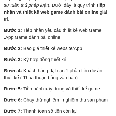
sự tuân thủ pháp luật
). Dưới đây là quy trình
tiếp
nhận và thiết kế web game đánh bài online
giải
trí.
Bước 1:
Tiếp nhận yêu cầu thiết kế web Game
,App Game đánh bài online
Bước 2:
Báo giá thiết kế website/App
Bước 3:
Ký hợp đồng thiết kế
Bước 4:
Khách hàng đặt cọc 1 phần tiền dự án
thiết kế ( Thỏa thuận bằng văn bản)
Bước 5:
Tiền hành xây dựng và thiết kế game.
Bước 6:
Chạy thử nghiệm , nghiệm thu sản phẩm
Bước 7:
Thanh toán số tiền còn lại