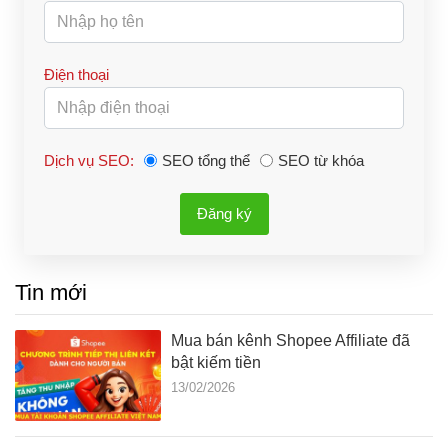
Điện thoại
Dịch vụ SEO:
SEO tổng thể
SEO từ khóa
Đăng ký
Tin mới
Mua bán kênh Shopee Affiliate đã
bật kiếm tiền
13/02/2026