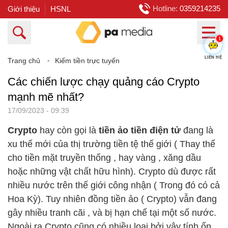
Hotline:
0359214235
Giới thiệu
HSNL
1
Trang chủ
⁃
Kiếm tiền trực tuyến
LIÊN HỆ
Các chiến lược chạy quảng cáo Crypto
mạnh mẽ nhất?
17/09/2023 - 09:39
Crypto
hay còn gọi là
tiền ảo tiền điện tử
đang là
xu thế mới của thị trường tiền tệ thế giới ( Thay thế
cho tiền mặt truyền thống , hay vàng , xăng dầu
hoặc những vật chất hữu hình). Crypto dù được rất
nhiều nước trên thế giới công nhận ( Trong đó có cả
Hoa Kỳ). Tuy nhiên đồng tiền ảo ( Crypto) vẫn đang
gây nhiều tranh cãi , và bị hạn chế tại một số nước.
Ngoài ra Crypto cũng có nhiều loại bởi vậy tính ổn