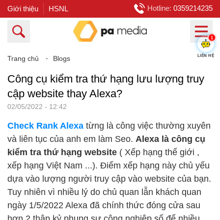
Hotline:
0359214235
Giới thiệu
HSNL
1
Trang chủ
⁃
Blogs
LIÊN HỆ
Công cụ kiểm tra thứ hạng lưu lượng truy
cập website thay Alexa?
02/05/2022 - 12:42
Check Rank Alexa
từng là công việc thường xuyên
và liên tục của anh em làm Seo.
Alexa là công cụ
kiểm tra thứ hạng website
( Xếp hạng thế giới ,
xếp hạng Việt Nam ...). Điểm xếp hạng này chủ yếu
dựa vào lượng người truy cập vào website của bạn.
Tuy nhiên vì nhiều lý do chủ quan lẫn khách quan
ngày 1/5/2022 Alexa đã chính thức đóng cửa sau
hơn 2 thập kỷ phụng sự công nghiệp số để nhiều