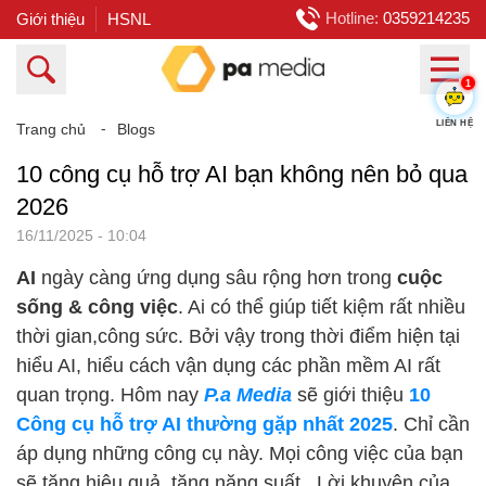
Hotline:
0359214235
Giới thiệu
HSNL
1
Trang chủ
⁃
Blogs
LIÊN HỆ
10 công cụ hỗ trợ AI bạn không nên bỏ qua
2026
16/11/2025 - 10:04
AI
ngày càng ứng dụng sâu rộng hơn trong
cuộc
sống & công việc
. Ai có thể giúp tiết kiệm rất nhiều
thời gian,công sức. Bởi vậy trong thời điểm hiện tại
hiểu AI, hiểu cách vận dụng các phần mềm AI rất
quan trọng. Hôm nay
P.a Media
sẽ giới thiệu
10
Công cụ hỗ trợ AI thường gặp nhất 2025
. Chỉ cần
áp dụng những công cụ này. Mọi công việc của bạn
sẽ tăng hiệu quả ,tăng năng suất . Lời khuyên của