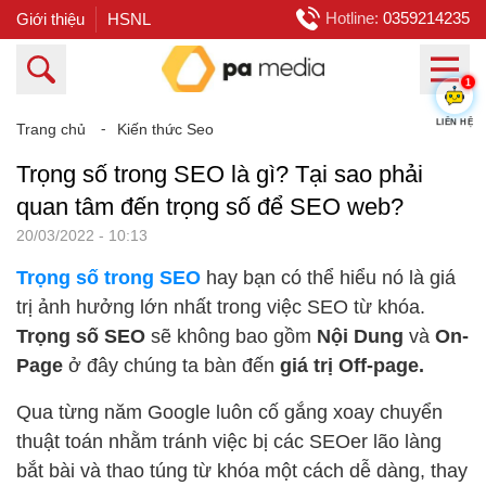
Hotline:
0359214235
Giới thiệu
HSNL
1
LIÊN HỆ
Trang chủ
⁃
Kiến thức Seo
Trọng số trong SEO là gì? Tại sao phải
quan tâm đến trọng số để SEO web?
20/03/2022 - 10:13
Trọng số trong SEO
hay bạn có thể hiểu nó là giá
trị ảnh hưởng lớn nhất trong việc SEO từ khóa.
Trọng số SEO
sẽ không bao gồm
Nội Dung
và
On-
Page
ở đây chúng ta bàn đến
giá trị Off-page.
Qua từng năm Google luôn cố gắng xoay chuyển
thuật toán nhằm tránh việc bị các SEOer lão làng
bắt bài và thao túng từ khóa một cách dễ dàng, thay