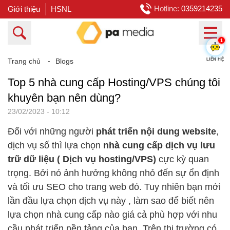
Hotline:
0359214235
Giới thiệu
HSNL
1
Trang chủ
⁃
Blogs
LIÊN HỆ
Top 5 nhà cung cấp Hosting/VPS chúng tôi
khuyên bạn nên dùng?
23/02/2023 - 10:12
Đối với những người
phát triển nội dung website
,
dịch vụ số thì lựa chọn
nhà cung cấp dịch vụ lưu
trữ dữ liệu ( Dịch vụ hosting/VPS)
cực kỳ quan
trọng. Bởi nó ảnh hưởng không nhỏ đến sự ổn định
và tối ưu SEO cho trang web đó. Tuy nhiên bạn mới
lần đầu lựa chọn dịch vụ này , làm sao để biết nên
lựa chọn nhà cung cấp nào giá cả phù hợp với nhu
cầu phát triển nền tảng của bạn. Trên thị trường có