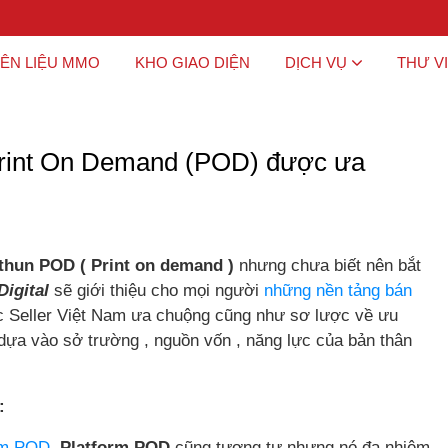
ÊN LIỆU MMO
KHO GIAO DIỆN
DỊCH VỤ
THƯ V
 Print On Demand (POD) được ưa
thun POD ( Print on demand )
nhưng chưa biết nên bắt
Digital
sẽ giới thiệu cho mọi người
những nền tảng bán
c Seller Việt Nam ưa chuộng cũng như sơ lược về ưu
dựa vào sở trường , nguồn vốn , năng lực của bản thân
:
ệm POD,
Platform POD
cũng tương tự nhưng nó đa nhiệm