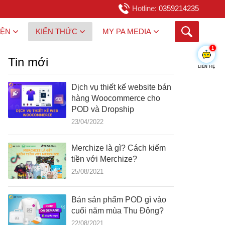
Hotline:
0359214235
IỆN
KIẾN THỨC
MY PA MEDIA
1
Tin mới
LIÊN HỆ
Dịch vụ thiết kế website bán
hàng Woocommerce cho
POD và Dropship
23/04/2022
Merchize là gì? Cách kiếm
tiền với Merchize?
25/08/2021
Bán sản phẩm POD gì vào
cuối năm mùa Thu Đông?
22/08/2021