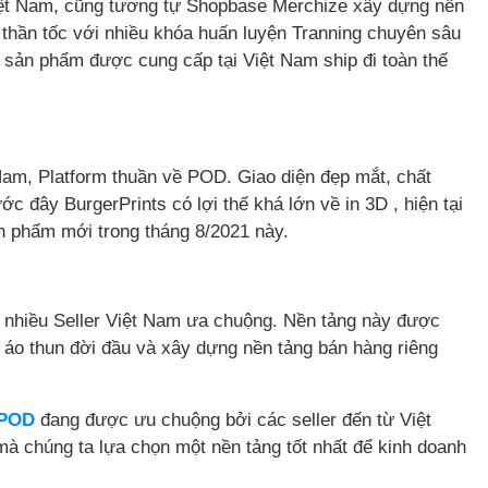
iệt Nam, cũng tương tự Shopbase Merchize xây dựng nền
ộ thần tốc với nhiều khóa huấn luyện Tranning chuyên sâu
 sản phẩm được cung cấp tại Việt Nam ship đi toàn thế
 Nam, Platform thuần về POD. Giao diện đẹp mắt, chất
c đây BurgerPrints có lợi thế khá lớn về in 3D , hiện tại
n phẩm mới trong tháng 8/2021 này.
 nhiều Seller Việt Nam ưa chuộng. Nền tảng này được
n áo thun đời đầu và xây dựng nền tảng bán hàng riêng
 POD
đang được ưu chuộng bởi các seller đến từ Việt
à chúng ta lựa chọn một nền tảng tốt nhất để kinh doanh