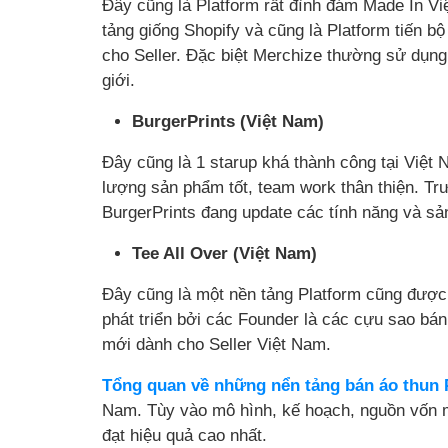
Đây cũng là Platform rất đình đám Made In V
tảng giống Shopify và cũng là Platform tiến b
cho Seller. Đặc biệt Merchize thường sử dụng
giới.
BurgerPrints (Việt Nam)
Đây cũng là 1 starup khá thành công tại Việt
lượng sản phẩm tốt, team work thân thiện. Trướ
BurgerPrints đang update các tính năng và sả
Tee All Over (Việt Nam)
Đây cũng là một nền tảng Platform cũng được
phát triển bởi các Founder là các cựu sao bá
mới dành cho Seller Việt Nam.
Tổng quan về những nển tảng bán áo thun
Nam. Tùy vào mô hình, kế hoạch, nguồn vốn m
đạt hiệu quả cao nhất.