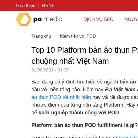
Giới thiệu
HSNL
DỊCH VỤ SEO
NGUY
Trang chủ
⁃
Kiếm tiền với POD
Top 10 Platform bán áo thun
chuộng nhất Việt Nam
01/08/2021 - 01:00
Bạn đang có ý định tìm hiểu về ngành
bán áo 
đầu với nền tảng nào. Hôm nay
P.a Việt Nam 
áo thun POD tốt nhất hiện
nay và rất được cá
nhược điểm của từng nền tảng Platform. Hãy 
để
khởi nghiệp thành công với POD
.
Platform bán áo thun POD fulfillment là gì?
Trong bài trước mình có giới thiệu về
khái ni