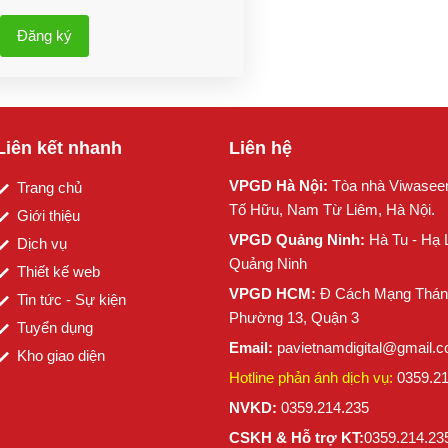
Đăng ký
Liên kết nhanh
Liên hệ
VPGD Hà Nội:
Tòa nhà Viwasee
Trang chủ
Tố Hữu, Nam Từ Liêm, Hà Nội.
Giới thiệu
VPGD Quảng Ninh:
Hà Tu - Hạ 
Dịch vụ
Quảng Ninh
Thiết kế web
VPGD HCM:
Đ Cách Mạng Thán
Tin tức - Sự kiện
Phường 13, Quận 3
Tuyển dụng
Email:
pavietnamdigital@gmail.
Kho giao diện
Hotline phản ánh dịch vụ:
0359.2
NVKD:
0359.214.235
CSKH & Hỗ trợ KT:
0359.214.23