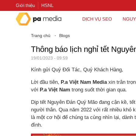
Giới thiệu
HSNL
DỊCH VỤ SEO
NGUY
Trang chủ
⁃
Blogs
Thông báo lịch nghỉ tết Nguy
19/01/2023 - 09:59
Kính gửi Quý Đối Tác, Quý Khách Hàng,
Lời đầu tiên,
P.a Việt Nam Media
xin trân tr
với
P.a Việt Nam
trong suốt thời gian qua.
Dịp tết Nguyên Đán Quý Mão đang cận kề, tết 
người thân. Qua năm 2022 với rất nhiều khó k
là một cơ hội để chúng ta cùng nhìn lại, dành t
đình.