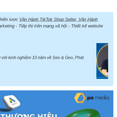
hiến lược
Vận Hành TikTok Shop Seller, Vận Hành
keting - Tiếp thị trên mạng xã hội - Thiết kế website
 với kinh nghiệm 10 năm về Seo & Geo, Phát