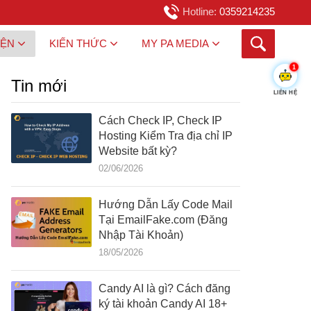
Hotline:
0359214235
IỆN
KIẾN THỨC
MY PA MEDIA
1
Tin mới
LIÊN HỆ
Cách Check IP, Check IP
Hosting Kiểm Tra địa chỉ IP
Website bất kỳ?
02/06/2026
Hướng Dẫn Lấy Code Mail
Tại EmailFake.com (Đăng
Nhập Tài Khoản)
18/05/2026
Candy AI là gì? Cách đăng
ký tài khoản Candy AI 18+