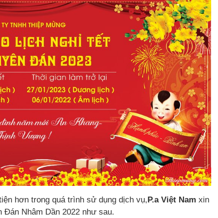
ện hơn trong quá trình sử dụng dịch vụ,
P.a Việt Nam
xin
yên Đán Nhâm Dần 2022 như sau.