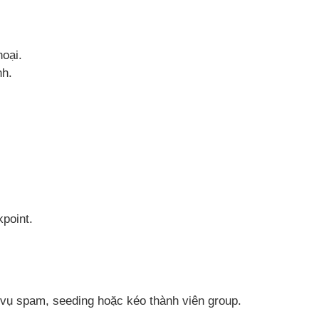
hoại.
nh.
kpoint.
vụ spam, seeding hoặc kéo thành viên group.