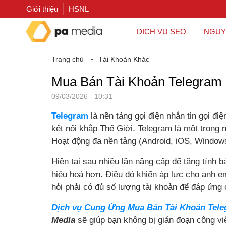
Giới thiệu
HSNL
DỊCH VỤ SEO
NGUY
Trang chủ
⁃
Tài Khoản Khác
Mua Bán Tài Khoản Telegram 
09/03/2026 - 10:31
Telegram
là nền tảng gọi điện nhắn tin gọi đi
kết nối khắp Thế Giới. Telegram là một trong n
Hoạt động đa nền tảng (Android, iOS, Window
Hiện tại sau nhiều lần nâng cấp để tăng tính 
hiệu hoá hơn. Điều đó khiến áp lực cho anh em
hỏi phải có đủ số lượng tài khoản để đáp ứng 
Dịch vụ Cung Ứng Mua Bán Tài Khoản Telegr
Media
sẽ giúp bạn không bị gián đoạn công v