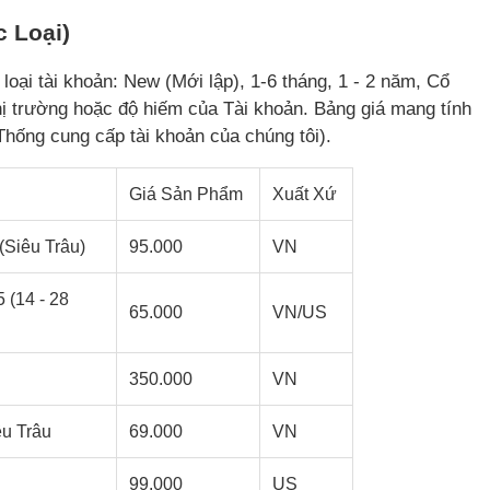
 Loại)
oại tài khoản: New (Mới lập), 1-6 tháng, 1 - 2 năm, Cổ
thị trường hoặc độ hiếm của Tài khoản. Bảng giá mang tính
Thống cung cấp tài khoản của chúng tôi).
Giá Sản Phẩm
Xuất Xứ
(Siêu Trâu)
95.000
VN
 (14 - 28
65.000
VN/US
350.000
VN
êu Trâu
69.000
VN
99.000
US