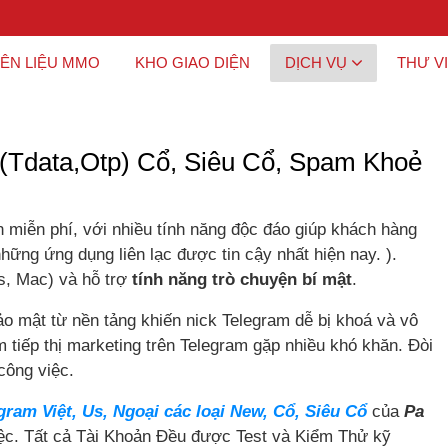
ÊN LIỆU MMO
KHO GIAO DIỆN
DỊCH VỤ
THƯ V
(Tdata,Otp) Cổ, Siêu Cổ, Spam Khoẻ
ện miễn phí, với nhiều tính năng độc đáo giúp khách hàng
hững ứng dụng liên lạc được tin cậy nhất hiện nay. ).
s, Mac) và hỗ trợ
tính năng trò chuyện bí mật
.
bảo mật từ nền tảng khiến nick Telegram dễ bị khoá và vô
 tiếp thị marketing trên Telegram gặp nhiều khó khăn. Đòi
công việc.
am Việt, Us, Ngoại các loại New, Cổ, Siêu Cổ
của
Pa
iệc. Tất cả Tài Khoản Đều được Test và Kiểm Thử kỹ