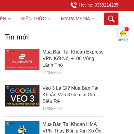
Hotline:
0359214235
IỆN
KIẾN THỨC
MY PA MEDIA
1
Tin mới
LIÊN HỆ
Mua Bán Tài Khoản Express
VPN Kết Nối +100 Vùng
Lãnh Thổ
24/04/2026
Veo 3 Là Gì? Mua Bán Tài
Khoản Veo 3 Gemini Giá
Siêu Rẻ
18/04/2026
Mua Bán Tài Khoản HMA
VPN Thay Đổi Ip Xịn Xò Ổn