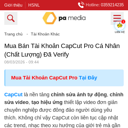
Hotline:
0359214235
Giới thiệu
HSNL
1
Trang chủ
⁃
Tài Khoản Khác
LIÊN HỆ
Mua Bán Tài Khoản CapCut Pro Cá Nhân
(Chất Lượng) Đã Verify
08/03/2026 - 09:44
Mua Tài Khoản CapCut Pro
Tại Đây
CapCut
là nền tảng
chỉnh sửa ảnh tự động
,
chỉnh
sửa video
,
tạo hiệu ứng
thiết lập video đơn giản
chuyên nghiệp được đông đảo người dùng yêu
thích. Không chỉ vậy CapCut còn liên tục cập nhật
các trend, nhạc theo xu hướng của giới trẻ mà gần