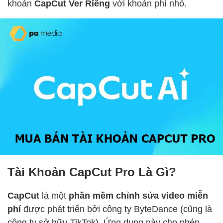
khoản
CapCut Ver Riêng
với khoản phí nhỏ.
Tài Khoản CapCut Pro Là Gì?
CapCut
là một
phần mềm chỉnh sửa video miễn
phí
được phát triển bởi công ty ByteDance (cũng là
công ty sở hữu TikTok). Ứng dụng này cho phép