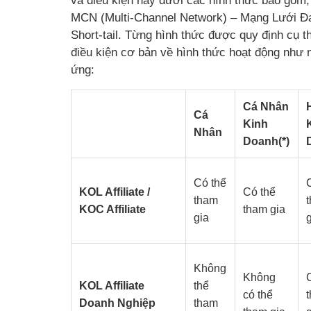
và điều kiện này dưới các hình thức bao gồm, K
MCN (Multi-Channel Network) – Mạng Lưới Đa K
Short-tail. Từng hình thức được quy định cụ t
điều kiện cơ bản về hình thức hoạt động như
ứng:
Cá Nhân
Cá
Kinh
Nhân
Doanh(*)
Có thể
KOL Affiliate /
Có thể
tham
KOC Affiliate
tham gia
gia
Không
Không
KOL Affiliate
thể
có thể
Doanh Nghiệp
tham