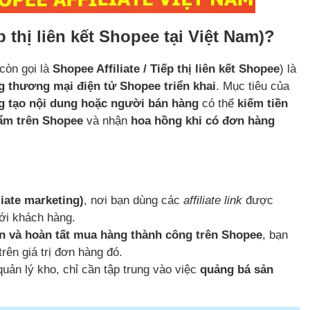
p thị liên kết Shopee tại Việt Nam)?
còn gọi là
Shopee Affiliate / Tiếp thị liên kết Shopee
) là
ảng thương mại điện tử Shopee triển khai
. Mục tiêu của
ng tạo nội dung hoặc người bán hàng
có thể
kiếm tiền
hẩm trên Shopee
và nhận
hoa hồng khi có đơn hàng
iliate marketing)
, nơi bạn dùng các
affiliate link
được
ới khách hàng.
n và hoàn tất mua hàng thành công trên Shopee
, bạn
rên giá trị đơn hàng đó.
ản lý kho, chỉ cần tập trung vào việc
quảng bá sản