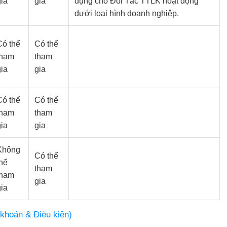
gia
gia
dụng cho Đối Tác TTLK hoạt động
dưới loại hình doanh nghiệp.
Có thể
Có thể
tham
tham
gia
gia
Có thể
Có thể
tham
tham
gia
gia
Không
Có thể
thể
tham
tham
gia
gia
khoản & Đièu kiện)