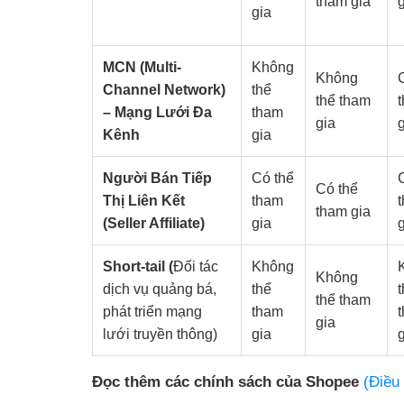
tham gia
gia
MCN (Multi-
Không
Không
Channel Network)
thể
thể tham
– Mạng Lưới Đa
tham
gia
Kênh
gia
Người Bán Tiếp
Có thể
Có thể
Thị Liên Kết
tham
tham gia
(Seller Affiliate)
gia
Short-tail (
Đối tác
Không
Không
dịch vụ quảng bá,
thể
thể tham
phát triển mạng
tham
gia
lưới truyền thông)
gia
Đọc thêm các chính sách của Shopee
(Điều 