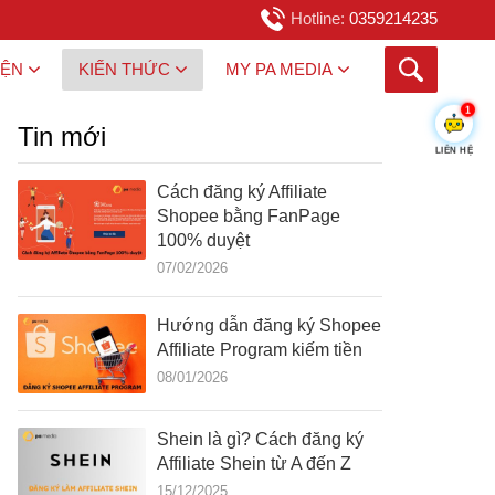
Hotline:
0359214235
IỆN
KIẾN THỨC
MY PA MEDIA
1
Tin mới
LIÊN HỆ
Cách đăng ký Affiliate
Shopee bằng FanPage
100% duyệt
07/02/2026
Hướng dẫn đăng ký Shopee
Affiliate Program kiếm tiền
08/01/2026
Shein là gì? Cách đăng ký
Affiliate Shein từ A đến Z
15/12/2025