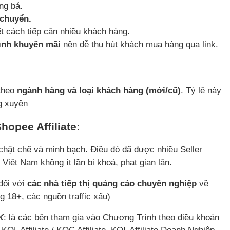
ng bá.
 chuyển.
t cách tiếp cận nhiều khách hàng.
ình khuyến mãi
nên dễ thu hút khách mua hàng qua link.
 theo
ngành hàng và loại khách hàng (mới/cũ)
. Tỷ lệ này
g xuyên
hopee Affiliate:
t chặt chẽ và minh bạch. Điều đó đã được nhiều Seller
 Việt Nam không ít lần bị khoá, phạt gian lận.
đối với
các nhà tiếp thị quảng cáo chuyên nghiệp
về
g 18+, các nguồn traffic xấu)
K
: là các bên tham gia vào Chương Trình theo điều khoản