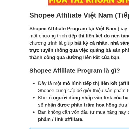
Shopee Affiliate Việt Nam (Tiế
Shopee Affiliate Program tại Việt Nam
(hay 
một chương trình
tiếp thị liên kết do nền t
chương trình là giúp
bất kỳ cá nhân, nhà sá
trực tuyến thông qua việc quảng bá sản p
thành công qua đường liên kết của bạn
.
Shopee Affiliate Program là gì?
Đây là một
mô hình tiếp thị liên kết (aff
Shopee cung cấp để giới thiệu sản phẩm t
Khi có
người dùng nhấp vào link của bạ
sẽ
nhận được phần trăm hoa hồng
dựa t
Bạn không cần vốn đầu tư mua hàng hay qu
phẩm / link affiliate
.