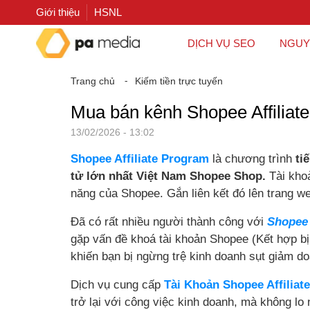
Giới thiệu
HSNL
DỊCH VỤ SEO
NGUY
Trang chủ
⁃
Kiếm tiền trực tuyến
Mua bán kênh Shopee Affiliate
13/02/2026 - 13:02
Shopee Affiliate Program
là chương trình
ti
tử lớn nhất Việt Nam Shopee Shop.
Tài kho
năng của Shopee. Gắn liên kết đó lên trang we
Đã có rất nhiều người thành công với
Shopee 
gặp vấn đề khoá tài khoản Shopee (Kết hợp bị 
khiến bạn bị ngừng trệ kinh doanh sụt giảm d
Dịch vụ cung cấp
Tài Khoản Shopee Affiliat
trở lại với công việc kinh doanh, mà không lo n