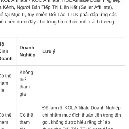
OL Affiliate / KOC Affiliate, KOL Affiliate Doanh Nghiệp,
ênh, Người Bán Tiếp Thị Liên Kết (Seller Affiliate),
hể tại Mục II, tuy nhiên Đối Tác TTLK phái đáp ứng các
 nêu bên dưới đây cho từng hình thức một cách tương
Hộ
Doanh
Kinh
Lưu ý
Nghiệp
Doanh
Không
Có thể
thể
tham
tham
gia
gia
Để làm rõ, KOL Affiliate Doanh Nghiệp
Có thể
Có thể
chỉ nhằm mục đích thuận tiện trong tên
tham
tham
gọi, không được hiểu rằng chỉ áp