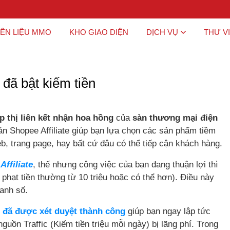
ÊN LIỆU MMO
KHO GIAO DIỆN
DỊCH VỤ
THƯ V
 đã bật kiếm tiền
ếp thị liên kết nhận hoa hồng
của
sàn thương mại điện
ản Shopee Affiliate giúp bạn lựa chọn các sản phẩm tiềm
b, trang page, hay bất cứ đâu có thể tiếp cận khách hàng.
Affiliate
, thế nhưng công việc của bạn đang thuận lợi thì
phạt tiền thường từ 10 triệu hoặc có thể hơn). Điều này
oanh số.
e đã được xét duyệt thành công
giúp bạn ngay lập tức
guồn Traffic (Kiếm tiền triệu mỗi ngày) bị lãng phí. Trong