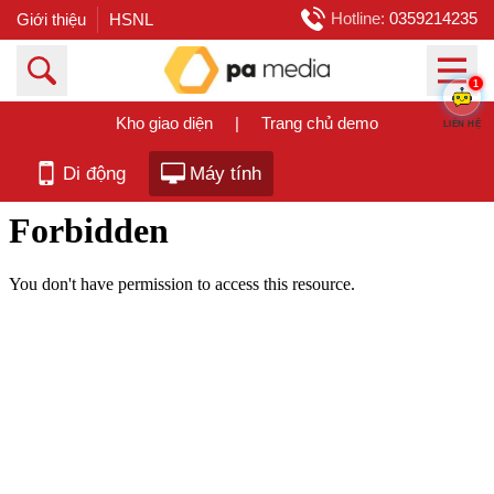
Hotline:
0359214235
Giới thiệu
HSNL
1
Kho giao diện
|
Trang chủ demo
LIÊN HỆ
Di động
Máy tính