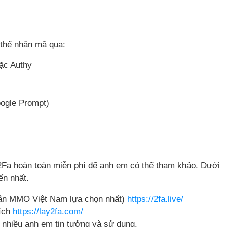
 thể nhận mã qua:
ặc Authy
oogle Prompt)
2Fa hoàn toàn miễn phí để anh em có thể tham khảo. Dưới
ến nhất.
dân MMO Việt Nam lựa chọn nhất)
https://2fa.live/
hích
https://lay2fa.com/
 nhiều anh em tin tưởng và sử dụng.