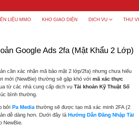
ÊN LIỆU MMO
KHO GIAO DIỆN
DỊCH VỤ
THƯ V
ản Google Ads 2fa (Mật Khẩu 2 Lớp)
oản cần xác nhận mã bảo mật 2 lớp/2fa) nhưng chưa hiểu
ời mới (NewBie) thường sẽ gặp khó với
mã xác thực
a từ các nhà cung cấp dịch vụ
Tài khoản Kỹ Thuật Số
lúc bình thường.
p bởi
Pa Media
thường sẽ được tạo mã xác minh 2FA (2
oản dễ dàng hơn. Dưới đây là
Hướng Dẫn Đăng Nhập Tài
o NewBie.