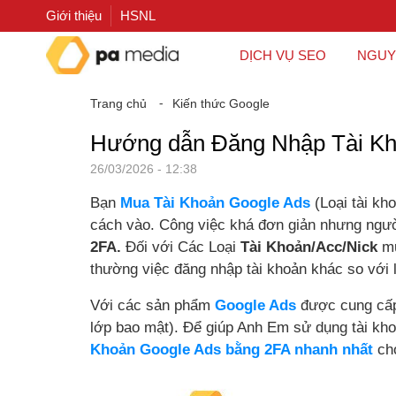
Giới thiệu
HSNL
DỊCH VỤ SEO
NGUY
Trang chủ
⁃
Kiến thức Google
Hướng dẫn Đăng Nhập Tài Kho
26/03/2026 - 12:38
Bạn
Mua Tài Khoản Google Ads
(Loại tài kh
cách vào. Công việc khá đơn giản nhưng ngư
2FA.
Đối với Các Loại
Tài Khoản/Acc/Nick
mu
thường việc đăng nhập tài khoản khác so với 
Với các sản phẩm
Google Ads
được cung cấ
lớp bao mật). Để giúp Anh Em sử dụng tài kh
Khoản Google Ads bằng 2FA nhanh nhất
ch