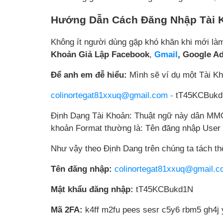
Hướng Dẫn Cách Đăng Nhập Tài 
Không ít người dùng gặp khó khăn khi mới là
Khoản Giả Lập Facebook
,
Gmail
, Google A
Để anh em đễ hiểu:
Mình sẽ ví dụ một Tài K
colinortegat81xxuq@gmail.com -
tT45KCBukd1N
Định Dạng Tài Khoản: Thuật ngữ này dân MMO 
khoản Format thường là: Tên đăng nhập User
Như vậy theo Định Dang trên chúng ta tách th
Tên đăng nhập:
colinortegat81xxuq@gmail.
Mật khẩu đăng nhập:
tT45KCBukd1N
Mã 2FA:
k4ff m2fu pees sesr c5y6 rbm5 gh4j