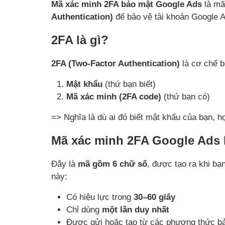
Mã xác minh 2FA bảo mật Google Ads
là mã
Authentication)
để bảo vệ tài khoản Google Ad
2FA là gì?
2FA (Two-Factor Authentication)
là cơ chế 
Mật khẩu
(thứ bạn biết)
Mã xác minh (2FA code)
(thứ bạn có)
=> Nghĩa là dù ai đó biết mật khẩu của bạn, 
Mã xác minh 2FA Google Ads l
Đây là
mã gồm 6 chữ số
, được tạo ra khi b
này:
Có hiệu lực trong
30–60 giây
Chỉ dùng
một lần duy nhất
Được gửi hoặc tạo từ các phương thức b