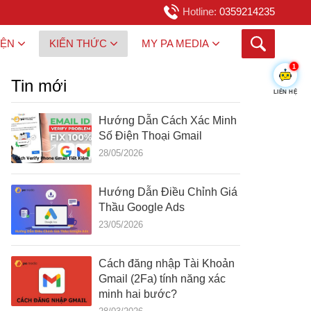
Hotline:
0359214235
IỆN
KIẾN THỨC
MY PA MEDIA
1
Tin mới
LIÊN HỆ
Hướng Dẫn Cách Xác Minh
Số Điện Thoại Gmail
28/05/2026
Hướng Dẫn Điều Chỉnh Giá
Thầu Google Ads
23/05/2026
Cách đăng nhập Tài Khoản
Gmail (2Fa) tính năng xác
minh hai bước?