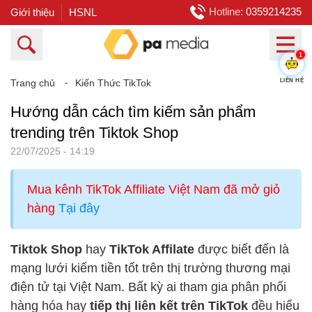
Hotline:
0359214235
Giới thiệu
HSNL
1
LIÊN HỆ
Trang chủ
⁃
Kiến Thức TikTok
Hướng dẫn cách tìm kiếm sản phẩm
trending trên Tiktok Shop
22/07/2025 - 14:19
Mua kênh TikTok Affiliate Việt Nam đã mở giỏ
hàng
Tại đây
Tiktok Shop
hay
TikTok Affilate
được biết đến là
mạng lưới kiếm tiền tốt trên thị trường thương mại
điện tử tại Việt Nam. Bất kỳ ai tham gia phân phối
hàng hóa hay
tiếp thị liên kết trên TikTok
đều hiểu