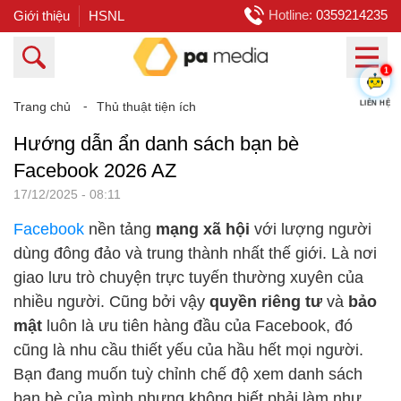
Hotline:
0359214235
Giới thiệu
HSNL
1
LIÊN HỆ
Trang chủ
⁃
Thủ thuật tiện ích
Hướng dẫn ẩn danh sách bạn bè
Facebook 2026 AZ
17/12/2025 - 08:11
Facebook
nền tảng
mạng xã hội
với lượng người
dùng đông đảo và trung thành nhất thế giới. Là nơi
giao lưu trò chuyện trực tuyến thường xuyên của
nhiều người. Cũng bởi vậy
quyền riêng tư
và
bảo
mật
luôn là ưu tiên hàng đầu của Facebook, đó
cũng là nhu cầu thiết yếu của hầu hết mọi người.
Bạn đang muốn tuỳ chỉnh chế độ xem danh sách
bạn bè của mình nhưng không biết phải làm như