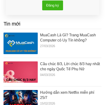
Đăng ký
Tin mới
MuaCash Là Gì? Trang MuaCash
Computer có Uy Tín không?
27/03/2026
Câu chúc 8/3, Lời chúc 8/3 hay nhất
cho ngày Quốc Tế Phụ Nữ
04/03/2026
Hướng dẫn xem Netflix miễn phí
25/7
15/02/2026