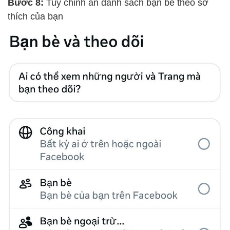
Bước 8:
Tuỳ chỉnh ẩn danh sách bạn bè theo sở
thích của bạn