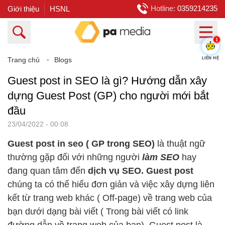
Hotline:
0359214235
Giới thiệu
HSNL
1
LIÊN HỆ
Trang chủ
⁃
Blogs
Guest post in SEO là gì? Hướng dẫn xây
dựng Guest Post (GP) cho người mới bắt
đầu
23/04/2022 - 00:08
Guest post in seo
( GP trong SEO)
là thuật ngữ
thường gặp đối với những người
làm SEO
hay
đang quan tâm đến
dịch vụ SEO. Guest post
chúng ta có thể hiểu đơn giản và việc xây dựng liên
kết từ trang web khác ( Off-page) về trang web của
bạn dưới dạng bài viết ( Trong bài viết có link
đường dẫn về trang web của bạn). Guest post là