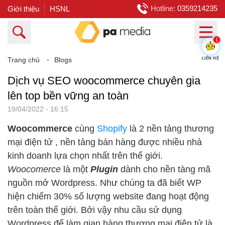
Hotline:
0359214235
Giới thiệu
HSNL
1
LIÊN HỆ
Trang chủ
⁃
Blogs
Dịch vụ SEO woocommerce chuyên gia
lên top bền vững an toàn
19/04/2022 - 16:15
Woocommerce
cùng
Shopify
là 2 nền tảng thương
mại điện tử , nền tảng bán hàng được nhiều nhà
kinh doanh lựa chọn nhất trên thế giới.
Woocomerce
là một
Plugin
dành cho nền tàng mã
nguồn mở Wordpress. Như chúng ta đã biết WP
hiện chiếm 30% số lượng website đang hoạt động
trên toàn thế giới. Bởi vậy nhu cầu sử dụng
Wordpress để làm gian hàng thương mại điện tử là