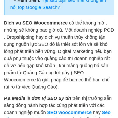
=> Xem thêm:
Tại sao bạn seo mãi không lên
nổi top Google Search?
Dịch vụ SEO Woocommerce
có thể không mới,
những sẽ không bao giờ cũ. Một doanh nghiệp POD
, Dropshipping hay dịch vụ thuần thúy không tận
dụng nguồn lực SEO đó là thiết sót lớn và sẽ khó
lòng phát triển bền vững. Digital Marketing nếu bạn
quá phụ thuộc vào quảng cáo thì doanh nghiệp rất
dễ vỡ nếu gặp khó khăn , khi mảng quảng bá sản
phẩm từ Quảng Cáo bị đứt gẫy ( SEO
Woocommerce là giải pháp đề bạn có thể hạn chế
rủi ro từ việc Quảng Cáo).
P.a Media
là
đơn vị SEO uy tín
trên thị trường sẵn
sàng đồng hành hợp tác cùng phát triển với các
doanh nghiệp muốn
SEO woocommerce
hay
Seo