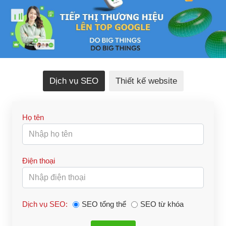
Dịch vụ SEO
Thiết kế website
Họ tên
Điện thoại
Dịch vụ SEO:
SEO tổng thể
SEO từ khóa