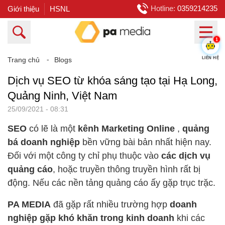
Hotline:
0359214235
Giới thiệu
HSNL
1
Trang chủ
⁃
Blogs
LIÊN HỆ
Dịch vụ SEO từ khóa sáng tạo tại Hạ Long,
Quảng Ninh, Việt Nam
25/09/2021 - 08:31
SEO
có lẽ là một
kênh Marketing Online
,
quảng
bá doanh nghiệp
bền vững bài bản nhất hiện nay.
Đối với một công ty chỉ phụ thuộc vào
các dịch vụ
quảng cáo
, hoặc truyền thông truyền hình rất bị
động. Nếu các nền tảng quảng cáo ấy gặp trục trặc.
PA MEDIA
đã gặp rất nhiều trường hợp
doanh
nghiệp gặp khó khăn trong kinh doanh
khi các