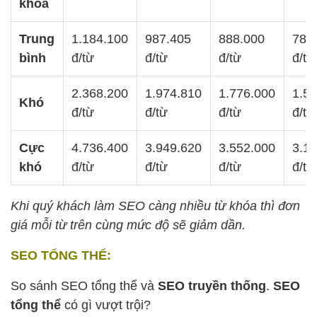
khóa
Trung
1.184.100
987.405
888.000
789
bình
đ/từ
đ/từ
đ/từ
đ/từ
2.368.200
1.974.810
1.776.000
1.5
Khó
đ/từ
đ/từ
đ/từ
đ/từ
Cực
4.736.400
3.949.620
3.552.000
3.1
khó
đ/từ
đ/từ
đ/từ
đ/từ
Khi quý khách làm SEO càng nhiều từ khóa thì đơn
giá mỗi từ trên cùng mức độ sẽ giảm dần.
SEO TỔNG THỂ:
So sánh SEO tổng thể và
SEO truyền thống
.
SEO
tổng thể
có gì vượt trội?