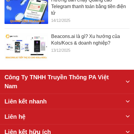
Telegram thanh toán bằng tiền điện
tử
14/12/2025
Beacons.ai là gì? Xu hướng của
Kols/Kocs & doanh nghiệp?
13/12/2025
Công Ty TNHH Truyền Thông PA Việt
Nam
Liên kết nhanh
Liên hệ
Liên kết hữu ích