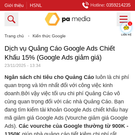
Hotline:
0359214235
Giới thiệu
HSNL
1
LIÊN HỆ
Trang chủ
⁃
Kiến thức Google
Dịch vụ Quảng Cáo Google Ads Chiết
Khấu 15% (Google Ads giảm giá)
23/11/2025 - 13:34
Ngân sách chi tiêu cho Quảng Cáo
luôn là chi phí
quan trọng và lớn nhất đối với công việc kinh
doanh.Bởi vậy việc tối ưu chi phí Quảng Cáo vô
cùng quan trọng đối với các nhà Quảng Cáo. Bạn
đang tìm kiếm tài khoản Google Ads chiết khấu hay
mã giảm giá Google Ads (Vourche giảm giá Google
Ads).
Các vourche của Google thường từ 900K -
1350K
giúp nhà quảng cáo tiết kiệm chi phí rất