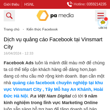
Hotline:
0359214235
Giới thiệu
HSNL
1
Trang chủ
⁃
Kiến thức Facebook
LIÊN HỆ
Dịch vụ quảng cáo Facebook tại Vinsmart
City
16/04/2024 - 12:33
Facebook Ads
luôn là mảnh đất màu mỡ để chúng
ta có thể tiếp cận khách hàng dễ dàng hơn,bạn
đang có nhu cầu mở rộng kinh doanh. Bạn cần một
nhà
quảng cáo facebook chuyên nghiệp tại khu
vực Vinsmart City , Tây Mỗ hay An Khánh, Hoài
Đức Hà Nội
.
P.a Việt Nam Digital
có tới
9 năm
kinh nghiệm trong lĩnh vực Marketing Online
luôn sẵn sàng hỗ trợ bạn để tăng doanh số bán