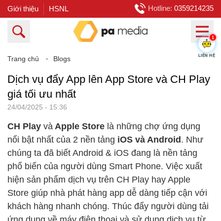
Hotline:
0359214235
Giới thiệu
HSNL
1
Trang chủ
⁃
Blogs
LIÊN HỆ
Dịch vụ đẩy App lên App Store và CH Play
giá tối ưu nhất
24/04/2025 - 15:36
CH Play
và
Apple Store
là những chợ ứng dụng
nổi bật nhất của 2 nền tảng
iOS và Android
. Như
chúng ta đã biết Android & iOS đang là nền tảng
phổ biến của người dùng Smart Phone. Việc xuất
hiện sản phẩm dịch vụ trên CH Play hay Apple
Store giúp nhà phát hàng app dễ dàng tiếp cận với
khách hàng nhanh chóng. Thúc đẩy người dùng tải
ứng dụng về máy điện thoại và sử dụng dịch vụ từ