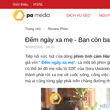
Giới thiệu
HSNL
DỊCH VỤ SEO
NGUY
Trang chủ
⁃
Review Phim
Đếm ngày xa mẹ - Bạn còn ba
06/05/2026 - 08:42
Tiếp nối sức hút của dòng
phim tình cảm Hà
giả với “
Đếm ngày xa mẹ
”. Là một bộ phim g
có thể ăn đồ mẹ nấu là 328” của Sora Uwando
thành phải rời xa mẹ về cuộc sống, công việc
mà ai cũng từng gặp phải trên chặng đường th