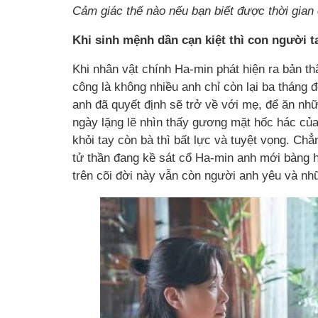
Cảm giác thế nào nếu bạn biết được thời gian
Khi sinh mệnh dần cạn kiệt thì con người t
Khi nhân vật chính Ha-min phát hiện ra bản thâ
công là không nhiều anh chỉ còn lại ba tháng đ
anh đã quyết định sẽ trở về với mẹ, để ăn 
ngày lặng lẽ nhìn thấy gương mặt hốc hác của
khỏi tay còn bà thì bất lực và tuyệt vọng. Chẳn
tử thần đang kề sát cổ Ha-min anh mới bàng
trên cõi đời này vẫn còn người anh yêu và n