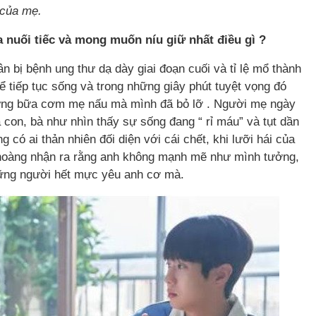
 của mẹ.
a nuối tiếc và mong muốn níu giữ nhất điều gì ?
n bị bệnh ung thư dạ dày giai đoạn cuối và tỉ lệ mổ thành
ể tiếp tục sống và trong những giây phút tuyệt vọng đó
những bữa cơm mẹ nấu mà mình đã bỏ lỡ . Người mẹ ngày
 con, bà như nhìn thấy sự sống đang “ rỉ máu” và tụt dần
g có ai thản nhiên đối diện với cái chết, khi lưỡi hái của
 hoàng nhận ra rằng anh không mạnh mẽ như mình tưởng,
hững người hết mực yêu anh cơ mà.