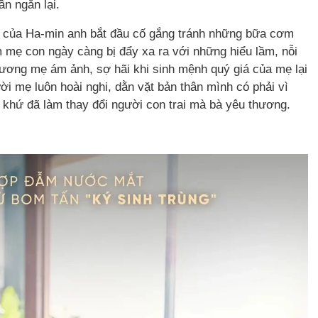
n ngắn lại.
g của Ha-min anh bắt đầu cố gắng tránh những bữa cơm
m mẹ con ngày càng bị đẩy xa ra với những hiểu lầm, nỗi
hương mẹ ám ảnh, sợ hãi khi sinh mệnh quý giá của mẹ lại
ời mẹ luôn hoài nghi, dằn vặt bản thân mình có phải vì
á khứ đã làm thay đổi người con trai mà bà yêu thương.