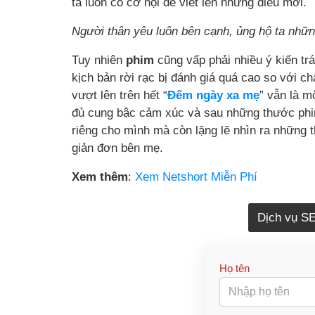
ta luôn có cơ hội để viết lên những điều mới.
Người thân yêu luôn bên cạnh, ủng hộ ta nhữn
Tuy nhiên
phim
cũng vấp phải nhiều ý kiến trá
kịch bản rời rạc bị đánh giá quá cao so với c
vượt lên trên hết “
Đếm ngày xa mẹ
” vẫn là m
đủ cung bậc cảm xúc và sau những thước phi
riêng cho mình mà còn lặng lẽ nhìn ra những 
giản đơn bên mẹ.
Xem thêm
:
Xem Netshort Miễn Phí
Dịch vụ S
Họ tên