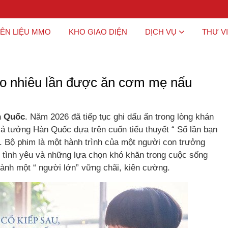
ÊN LIỆU MMO
KHO GIAO DIỆN
DỊCH VỤ
THƯ V
o nhiêu lần được ăn cơm mẹ nấu
n Quốc
. Năm 2026 đã tiếp tục ghi dấu ấn trong lòng khán
iả tưởng Hàn Quốc dựa trên cuốn tiểu thuyết “ Số lần bạn
. Bộ phim là một hành trình của một người con trưởng
, tình yêu và những lựa chọn khó khăn trong cuộc sống
ành một “ người lớn” vững chãi, kiên cường.