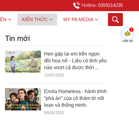
Hotline:
0359214235
IỆN
KIẾN THỨC
MY PA MEDIA
1
Tin mới
LIÊN HỆ
Hẹn gặp lại em trên ngọn
đồi hoa nở - Liệu có tình yêu
nào vượt cả được thời
gian?
10/05/2026
Enola Homeless - hành trình
“phá án” của cô thám tử nổi
loạn và thông minh.
08/05/2026