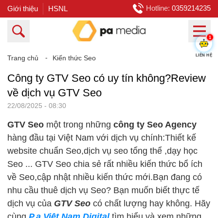
Hotline:
0359214235
Giới thiệu
HSNL
1
LIÊN HỆ
Trang chủ
⁃
Kiến thức Seo
Công ty GTV Seo có uy tín không?Review
về dịch vụ GTV Seo
22/08/2025 - 08:30
GTV Seo
một trong những
công ty Seo Agency
hàng đầu tại Việt Nam với dịch vụ chính:Thiết kế
website chuẩn Seo,dịch vụ seo tổng thể ,dạy học
Seo ... GTV Seo chia sẻ rất nhiều kiến thức bổ ích
về Seo,cập nhật nhiều kiến thức mới.Bạn đang có
nhu cầu thuê dịch vụ Seo? Bạn muốn biết thực tế
dịch vụ của
GTV Seo
có chất lượng hay không. Hãy
cùng
P.a Việt Nam Digital
tìm hiểu và xem những