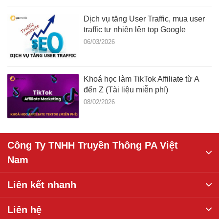
Dịch vụ tăng User Traffic, mua user
traffic tự nhiên lên top Google
06/03/2026
Khoá học làm TikTok Affiliate từ A
đến Z (Tài liệu miễn phí)
08/02/2026
Công Ty TNHH Truyền Thông PA Việt
Nam
Liên kết nhanh
Liên hệ