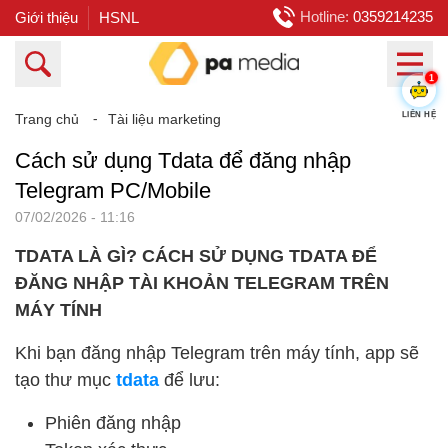
Hotline:
0359214235
Giới thiệu
HSNL
1
LIÊN HỆ
Trang chủ
⁃
Tài liệu marketing
Cách sử dụng Tdata để đăng nhập
Telegram PC/Mobile
07/02/2026 - 11:16
TDATA LÀ GÌ? CÁCH SỬ DỤNG TDATA ĐỂ
ĐĂNG NHẬP TÀI KHOẢN TELEGRAM TRÊN
MÁY TÍNH
Khi bạn đăng nhập Telegram trên máy tính, app sẽ
tạo thư mục
tdata
để lưu:
Phiên đăng nhập