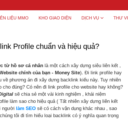
ÊN LIỆU MMO
KHO GIAO DIỆN
DỊCH VỤ
THƯ V
 link Profile chuẩn và hiệu quả?
ợc từ hồ sơ cá nhân
là một cách xây dựng siêu liên kết ,
Website chính của bạn - Money Site
). Đi link profile hay
ều về phương án đi xây dựng backlink kiểu này. Tuy nhiên
ào cho đúng? Có nên đi link profile cho website hay không?
igital
sẽ chia sẻ một vài kinh nghiệm , khái niệm
ofile làm sao cho hiệu quả ( Tất nhiên xây dựng liên kết
ỗi người
làm SEO
sẽ có cách vận dụng khác nhau , sao
húng tôi đi tìm hiểu loại backlink có ý nghĩa quan trọng