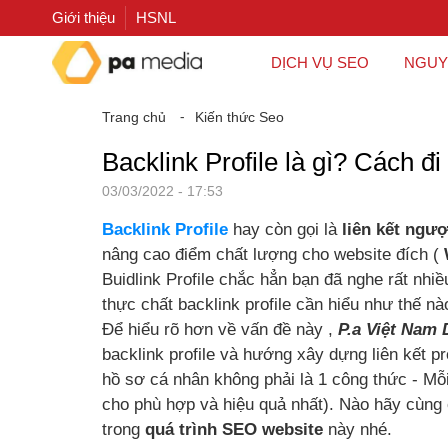
Giới thiệu
HSNL
DỊCH VỤ SEO
NGUY
Trang chủ
⁃
Kiến thức Seo
Backlink Profile là gì? Cách đi
03/03/2022 - 17:53
Backlink Profile
hay còn gọi là
liên kết ngư
nâng cao điểm chất lượng cho website đích (
Buidlink Profile chắc hẳn bạn đã nghe rất nhi
thực chất backlink profile cần hiểu như thế n
Để hiểu rõ hơn về vấn đề này ,
P.a Việt Nam D
backlink profile và hướng xây dựng liên kết pr
hồ sơ cá nhân không phải là 1 công thức - M
cho phù hợp và hiệu quả nhất). Nào hãy cùng c
trong
quá trình SEO website
này nhé.