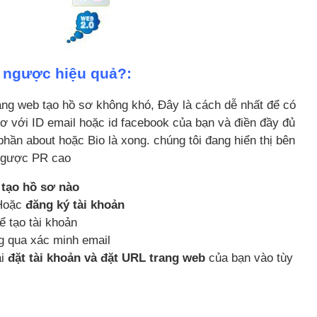
t ngược hiệu quả?:
ang web tạo hồ sơ không khó, Đây là cách dễ nhất để có
sơ với ID email hoặc id facebook của bạn và điền đầy đủ
 phần about hoặc Bio là xong. chúng tôi đang hiển thị bên
 ngược PR cao
 tạo hồ sơ nào
oặc
đăng ký tài khoản
 tạo tài khoản
g qua xác minh email
ài
đặt tài khoản và đặt URL trang web
của bạn vào tùy