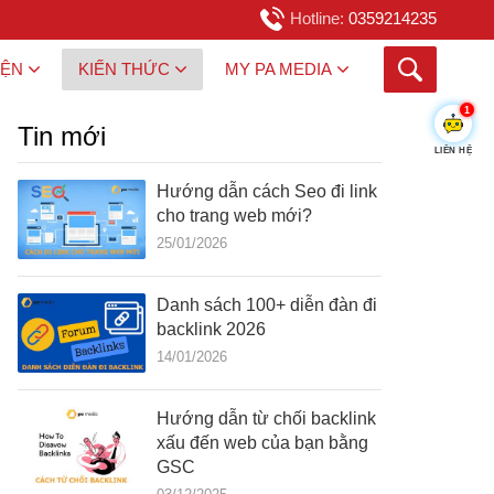
Hotline:
0359214235
IỆN
KIẾN THỨC
MY PA MEDIA
1
Tin mới
LIÊN HỆ
Hướng dẫn cách Seo đi link
cho trang web mới?
25/01/2026
Danh sách 100+ diễn đàn đi
backlink 2026
14/01/2026
Hướng dẫn từ chối backlink
xấu đến web của bạn bằng
GSC