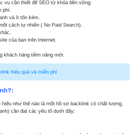
tác vụ cần thiết để SEO từ khóa bền vững.
n phí.
anh và ít tốn kém.
một cách tự nhiên ( No Paid Search).
khác.
ite của bạn trên Internet.
g khách hàng tiềm năng mới.
ink hiệu quả và miễn phí
ạnh?:
i hiểu như thế nào là một hồ sơ backlink có chất lượng.
ạnh) cần đạt các yếu tố dưới đây: