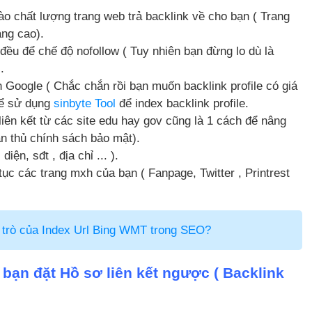
ào chất lượng trang web trả backlink về cho bạn ( Trang
àng cao).
 đều để chế độ nofollow ( Tuy nhiên bạn đừng lo dù là
.
n Google ( Chắc chắn rồi bạn muốn backlink profile có giá
thể sử dụng
sinbyte Tool
để index backlink profile.
iên kết từ các site edu hay gov cũng là 1 cách để nâng
ân thủ chính sách bảo mật).
iện, sđt , địa chỉ ... ).
ục các trang mxh của bạn ( Fanpage, Twitter , Printrest
 trò của Index Url Bing WMT trong SEO?
bạn đặt Hồ sơ liên kết ngược ( Backlink