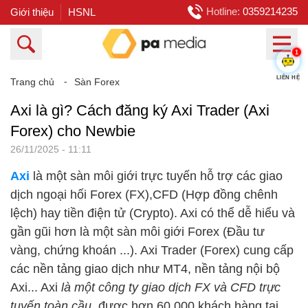
Hotline:
0359214235
Giới thiệu
HSNL
1
Trang chủ
⁃
Sàn Forex
LIÊN HỆ
Axi là gì? Cách đăng ký Axi Trader (Axi
Forex) cho Newbie
26/11/2025 - 11:11
Axi
là một sàn môi giới trực tuyến hỗ trợ các giao
dịch ngoại hối Forex (FX),CFD (Hợp đồng chênh
lệch) hay tiền điện tử (Crypto). Axi có thể dễ hiểu và
gần gũi hơn là một sàn môi giới Forex (Đầu tư
vàng, chứng khoán ...). Axi Trader (Forex) cung cấp
các nền tảng giao dịch như MT4, nền tảng nội bộ
Axi... Axi
là một công ty giao dịch FX và CFD trực
tuyến toàn cầu
, được hơn 60.000 khách hàng tại