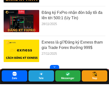
Đăng ký FxPro nhận đòn bẩy tối đa
lên tới 500:1 (Uy Tín)
28/11/2025
Exness là gì?Đăng ký Exness tham
gia Trade Forex thưởng 999$
27/11/2025
expand_more
Công Ty TNHH Truyền Thông PA Việt
Zalo
Tele
Messenger
Nạp
Gọi điện
Facebook
Messages
Zalo
Nam
Liên kết nhanh
Liên hệ