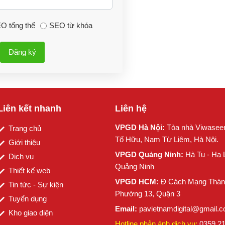
O tổng thể
SEO từ khóa
Đăng ký
Liên kết nhanh
Liên hệ
VPGD Hà Nội:
Tòa nhà Viwasee
Trang chủ
Tố Hữu, Nam Từ Liêm, Hà Nội.
Giới thiệu
VPGD Quảng Ninh:
Hà Tu - Hạ 
Dịch vụ
Quảng Ninh
Thiết kế web
VPGD HCM:
Đ Cách Mạng Thán
Tin tức - Sự kiện
Phường 13, Quận 3
Tuyển dụng
Email:
pavietnamdigital@gmail.
Kho giao diện
Hotline phản ánh dịch vụ:
0359.2