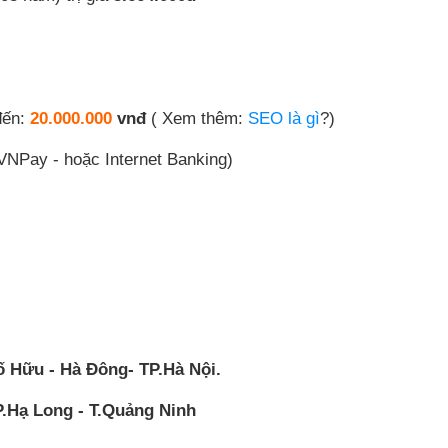
đến:
20.000.000
vnđ
( Xem thêm:
SEO là gì
?)
VNPay - hoặc Internet Banking)
ố Hữu - Hà Đông- TP.Hà Nội.
P.Hạ Long - T.Quảng Ninh