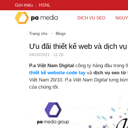
Giới thiệu
HSNL
DỊCH VỤ SEO
NGUY
Trang chủ
⁃
Blogs
Ưu đãi thiết kế web và dịch vụ
04/10/2021 - 11:20
P.a Việt Nam Digital
công ty hàng đầu trong 
thiết kế website code tay
và
dịch vụ seo từ
Việt Nam 20/10.
P.a Việt Nam Digital
tưng bừ
của chúng tôi.