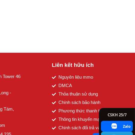
Liên kết hữu ích
n Tower 46
Nguyên liệu mmo
DMCA
Long -
Thỏa thuận sử dụng
Chính sách bảo hành
g Tám,
Phương thức thanh toán
CSKH 25/7
Thông tin khuyến mại
com
Zalo
Chính sách đổi trả và hoàn tiền
14.235