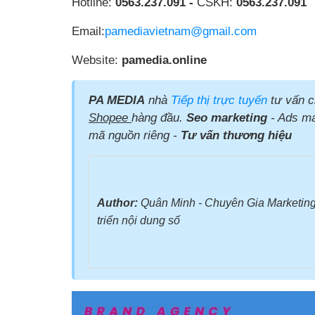
Hotline:
0563.237.091 -
CSKH:
0563.237.091
Email:
pamediavietnam@gmail.com
Website:
pamedia.online
PA MEDIA
nhà
Tiếp thị trực tuyến
tư vấn c
Shopee
hàng đầu.
Seo marketing
- Ads mar
mã nguồn riêng -
Tư vấn thương hiệu
Author:
Quân Minh - Chuyên Gia Marketing
triển nội dung số