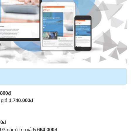
.800đ
 giá
1.740.000đ
00đ
03 năm) trị giá
5.664.000đ