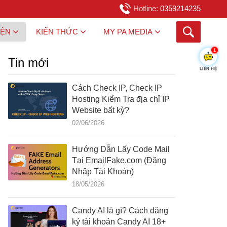
Hotline:
0359214235
IỆN
KIẾN THỨC
MY PA MEDIA
1
Tin mới
LIÊN HỆ
Cách Check IP, Check IP
Hosting Kiểm Tra địa chỉ IP
Website bất kỳ?
02/06/2026
Hướng Dẫn Lấy Code Mail
Tại EmailFake.com (Đăng
Nhập Tài Khoản)
18/05/2026
Candy AI là gì? Cách đăng
ký tài khoản Candy AI 18+