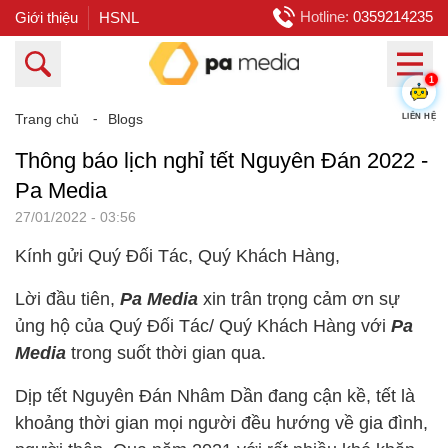
Hotline:
0359214235
Giới thiệu
HSNL
1
Trang chủ
⁃
Blogs
LIÊN HỆ
Thông báo lịch nghỉ tết Nguyên Đán 2022 -
Pa Media
27/01/2022 - 03:56
Kính gửi Quý Đối Tác, Quý Khách Hàng,
Lời đầu tiên,
Pa Media
xin trân trọng cảm ơn sự
ủng hộ của Quý Đối Tác/ Quý Khách Hàng với
Pa
Media
trong suốt thời gian qua.
Dịp tết Nguyên Đán Nhâm Dần đang cận kề, tết là
khoảng thời gian mọi người đều hướng về gia đình,