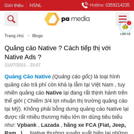
Hotline:
0359214235
Giới thiệu
HSNL
1
Trang chủ
⁃
Blogs
LIÊN HỆ
Quảng cáo Native ? Cách tiếp thị với
Native Ads ?
21/07/2021 - 23:07
Quảng Cáo Native
(Quảng cáo gốc)
là loại hình
quảng cáo trả phí còn khá lạ lẫm tại Việt Nam , tuy
nhiên quảng cáo
Native
lại đang rất thịnh hành trên
thế giới ( Chiếm 3/4 lợi nhuận thị trường quảng cáo
tại Mỹ). Không phải bỗng dưng quảng cáo Native lại
được rất nhiều thương hiệu lớn tin dùng tiêu biểu
như:
Vpbank
,
Lazada
,
hãng xe FCA (Fiat, Jeep,
Ram...)
... Native thường xuyên xuất hiện tại những