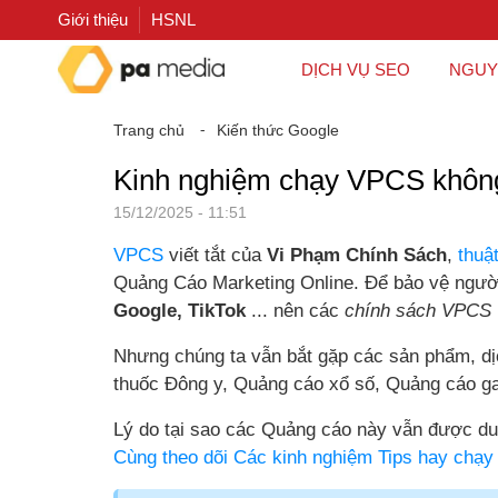
Giới thiệu
HSNL
DỊCH VỤ SEO
NGUY
Trang chủ
⁃
Kiến thức Google
Kinh nghiệm chạy VPCS không 
15/12/2025 - 11:51
VPCS
viết tắt của
Vi Phạm Chính Sách
,
thuậ
Quảng Cáo Marketing Online. Để bảo vệ người
Google, TikTok
... nên các
chính sách VPCS
Nhưng chúng ta vẫn bắt gặp các sản phẩm, dị
thuốc Đông y, Quảng cáo xổ số, Quảng cáo ga
Lý do tại sao các Quảng cáo này vẫn được d
Cùng theo dõi Các kinh nghiệm Tips hay ch