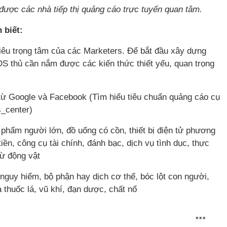
ược các nhà tiếp thị quảng cáo trực tuyến quan tâm.
 biết:
iêu trọng tâm của các Marketers. Để bắt đầu xây dựng
S thủ cần nắm được các kiến thức thiết yếu, quan trọng
ừ Google và Facebook (Tìm hiểu tiêu chuẩn quảng cáo cụ
s_center)
phẩm người lớn, đồ uống có cồn, thiết bị điện tử phương
u tiền, công cụ tài chính, đánh bạc, dịch vụ tình dục, thực
từ động vật
 nguy hiểm, bộ phận hay dịch cơ thể, bóc lột con người,
 thuốc lá, vũ khí, đạn dược, chất nổ