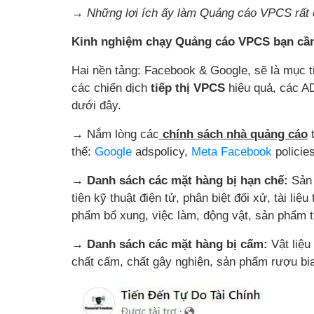
→ Những lợi ích ấy làm Quảng cáo VPCS rất đ
Kinh nghiệm chạy Quảng cáo VPCS bạn cần
Hai nền tảng: Facebook & Google, sẽ là mục t
các chiến dịch
tiếp thị VPCS
hiệu quả, các AD
dưới đây.
→
Nắm lòng các
chính sách nhà quảng cáo
t
thể:
Google
adspolicy,
Meta Facebook
policie
→ Danh sách các mặt hàng bị hạn chế:
Sản 
tiện kỹ thuật điện tử, phân biệt đối xử, tài liệ
phẩm bổ xung, việc làm, động vật, sản phẩm 
→ Danh sách các mặt hàng bị cấm:
Vật liệu
chất cấm, chất gây nghiện, sản phẩm rượu bia