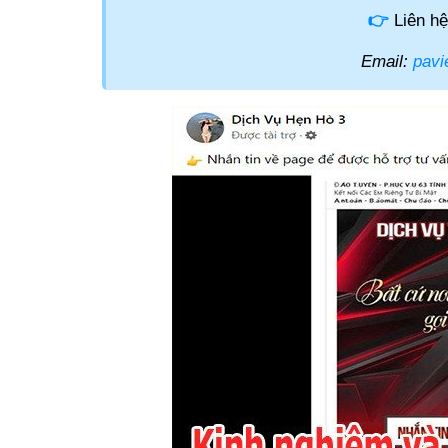
👉
Liên hệ
Email:
pavi