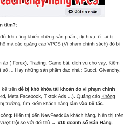
n tâm?:
ôi khi cũng khiến những sản phẩm, dịch vụ tốt lại bị
 thổ mà các quảng cáo VPCS (Vi phạm chính sách) đó bị
n ảo ( Forex), Trading, Game bài, dịch vụ cho vay, Kiếm
 tỉ số ... Hay những sản phẩm đạo nhái: Gucci, Givenchy,
ụ kể trên
dễ bị khó khóa tài khoản do vi phạm chính
rd, Meta Facebook, Tiktok Ads ...). Quảng cáo
Không
thị trường, tìm kiếm khách hàng
lâm vào bế tắc
.
công: Hiển thị đến NewFeedcủa khách hàng, hiển thị trên
vượt trội so với đối thủ
→ x10 doanh số Bán Hàng
.