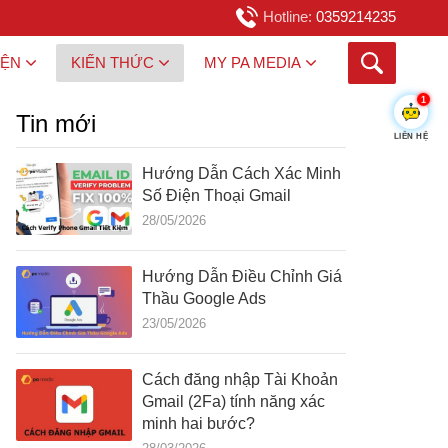
Hotline:
0359214235
IỆN
KIẾN THỨC
MY PA MEDIA
1
Tin mới
LIÊN HỆ
Hướng Dẫn Cách Xác Minh
Số Điện Thoại Gmail
28/05/2026
Hướng Dẫn Điều Chỉnh Giá
Thầu Google Ads
23/05/2026
Cách đăng nhập Tài Khoản
Gmail (2Fa) tính năng xác
minh hai bước?