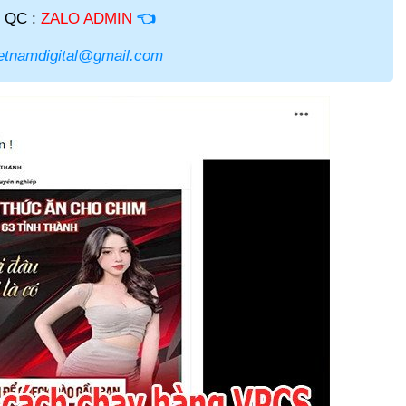
 QC :
ZALO ADMIN
👈
etnamdigital@gmail.com