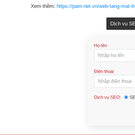
Xem thêm:
https://pam.net.vn/web-tang-mat-l
Dịch vụ S
Họ tên
Điện thoại
Dịch vụ SEO:
SE