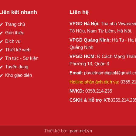
Liên kết nhanh
Liên hệ
VPGD Hà Nội:
Tòa nhà Viwasee
Trang chủ
Tố Hữu, Nam Từ Liêm, Hà Nội.
Giới thiệu
VPGD Quảng Ninh:
Hà Tu - Hạ 
Dịch vụ
Quảng Ninh
Thiết kế web
VPGD HCM:
Đ Cách Mạng Thán
Tin tức - Sự kiện
Phường 13, Quận 3
Tuyển dụng
Email:
pavietnamdigital@gmail.
Kho giao diện
Hotline phản ánh dịch vụ:
0359.2
NVKD:
0359.214.235
CSKH & Hỗ trợ KT:
0359.214.23
Thiết kế bởi:
pam.net.vn