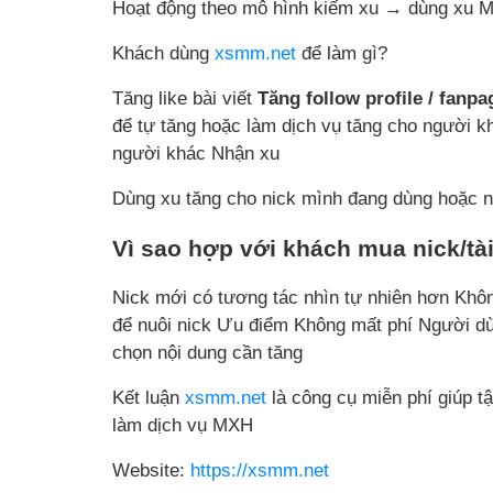
Hoạt động theo mô hình kiếm xu → dùng xu Mi
Khách dùng
xsmm.net
để làm gì?
Tăng like bài viết
Tăng follow profile / fanpa
để tự tăng hoặc làm dịch vụ tăng cho người kh
người khác Nhận xu
Dùng xu tăng cho nick mình đang dùng hoặc n
Vì sao hợp với khách mua nick/tà
Nick mới có tương tác nhìn tự nhiên hơn Khôn
để nuôi nick Ưu điểm Không mất phí Người dùn
chọn nội dung cần tăng
Kết luận
xsmm.net
là công cụ miễn phí giúp t
làm dịch vụ MXH
Website:
https://xsmm.net