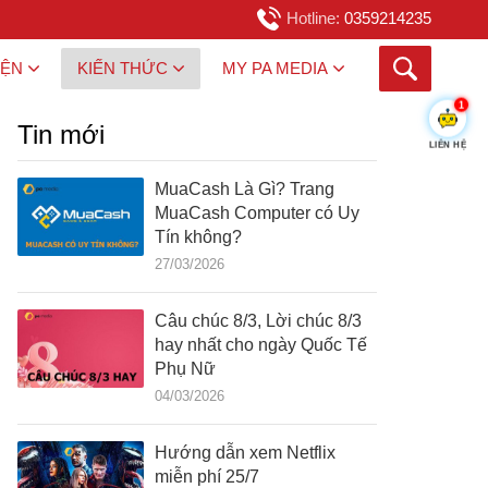
Hotline:
0359214235
IỆN
KIẾN THỨC
MY PA MEDIA
1
Tin mới
LIÊN HỆ
MuaCash Là Gì? Trang
MuaCash Computer có Uy
Tín không?
27/03/2026
Câu chúc 8/3, Lời chúc 8/3
hay nhất cho ngày Quốc Tế
Phụ Nữ
04/03/2026
Hướng dẫn xem Netflix
miễn phí 25/7