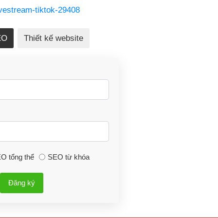
ivestream-tiktok-29408
EO
Thiết kế website
O tổng thể
SEO từ khóa
Đăng ký