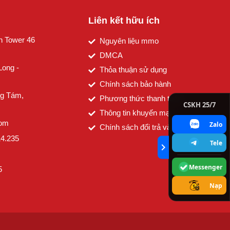
Liên kết hữu ích
n Tower 46
Nguyên liệu mmo
DMCA
Long -
Thỏa thuận sử dụng
Chính sách bảo hành
g Tám,
Phương thức thanh toán
CSKH 25/7
Thông tin khuyến mại
com
Zalo
Chính sách đổi trả và hoàn tiền
14.235
Tele
expand_more
Messenger
5
Nạp