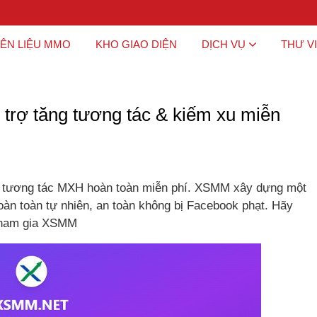
ÊN LIỆU MMO
KHO GIAO DIỆN
DỊCH VỤ
THƯ V
 trợ tăng tương tác & kiếm xu miễn
õi, tương tác MXH hoàn toàn miễn phí. XSMM xây dựng một
àn toàn tự nhiên, an toàn không bị Facebook phạt. Hãy
tham gia XSMM