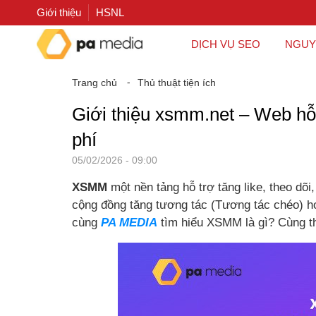
Giới thiệu
HSNL
DỊCH VỤ SEO
NGUY
Trang chủ
⁃
Thủ thuật tiện ích
Giới thiệu xsmm.net – Web hỗ
phí
05/02/2026 - 09:00
XSMM
một nền tảng hỗ trợ tăng like, theo d
cộng đồng tăng tương tác (Tương tác chéo) ho
cùng
PA MEDIA
tìm hiểu XSMM là gì? Cùng 