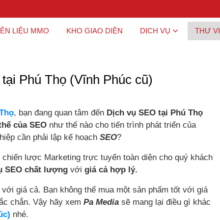
ÊN LIỆU MMO
KHO GIAO DIỆN
DỊCH VỤ
THƯ V
 tại Phú Thọ (Vĩnh Phúc cũ)
 Thọ
, bạn đang quan tâm đến
Dịch vụ SEO tại Phú Thọ
 thế của SEO
như thế nào cho tiến trình phát triển của
hiệp cần phải lập kế hoạch
SEO
?
chiến lược Marketing trực tuyến toàn diện cho quý khách
ụ SEO chất lượng
với
giá cả hợp lý.
i với giá cả. Bạn không thể mua một sản phẩm tốt với giá
chắc chắn. Vậy hãy xem
Pa Media
sẽ mang lại điều gì khác
úc)
nhé.