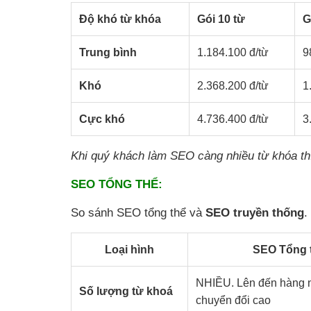
Độ khó từ khóa
Gói 10 từ
G
Trung bình
1.184.100 đ/từ
9
Khó
2.368.200 đ/từ
1
Cực khó
4.736.400 đ/từ
3
Khi quý khách làm SEO càng nhiều từ khóa th
SEO TỔNG THỂ:
So sánh SEO tổng thể và
SEO truyền thống
.
Loại hình
SEO Tổng 
NHIỀU. Lên đến hàng n
Số lượng từ khoá
chuyển đổi cao