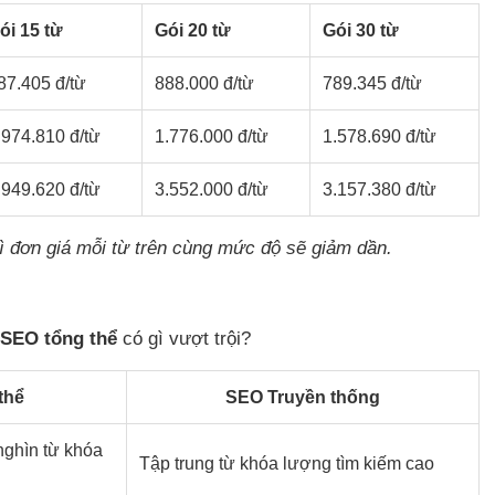
ói 15 từ
Gói 20 từ
Gói 30 từ
87.405 đ/từ
888.000 đ/từ
789.345 đ/từ
.974.810 đ/từ
1.776.000 đ/từ
1.578.690 đ/từ
.949.620 đ/từ
3.552.000 đ/từ
3.157.380 đ/từ
ì đơn giá mỗi từ trên cùng mức độ sẽ giảm dần.
SEO tổng thể
có gì vượt trội?
thể
SEO Truyền thống
ghìn từ khóa
Tập trung từ khóa lượng tìm kiếm cao