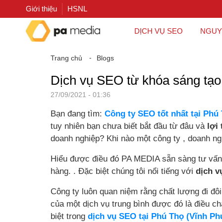
Giới thiệu
HSNL
DỊCH VỤ SEO
NGUY
Trang chủ
⁃
Blogs
Dịch vụ SEO từ khóa sáng tạo
27/09/2021 - 01:36
Bạn đang tìm:
Công ty SEO tốt nhất tại Phú
tuy nhiên bạn chưa biết bắt đầu từ đâu và
lợi
doanh nghiệp? Khi nào một công ty , doanh ng
Hiểu được điều đó PA MEDIA sẵn sàng tư vấn 
hàng. . Đặc biệt chúng tôi nổi tiếng với
dịch v
Công ty luôn quan niệm rằng chất lượng đi đô
của một dịch vụ trung bình được đó là điều 
biệt trong
dịch vụ SEO tại Phú Thọ (Vĩnh Ph