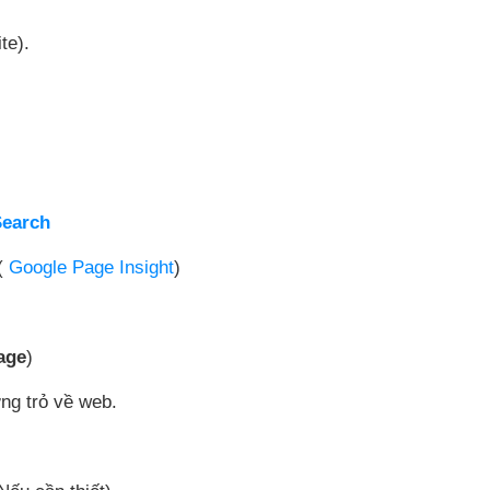
te).
Search
(
Google Page Insight
)
age
)
ng trỏ về web.