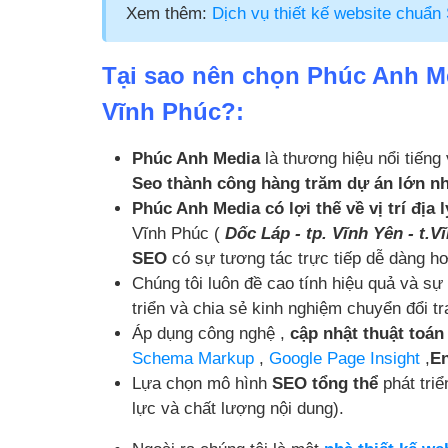
Xem thêm:
Dịch vụ thiết kế website chuẩ
Tại sao nên chọn Phúc Anh Me
Vĩnh Phúc?:
Phúc Anh Media
là thương hiệu nổi tiếng
Seo thành công hàng trăm dự án lớn nh
Phúc Anh Media có lợi thế về vị trí địa l
Vĩnh Phúc (
Dốc Láp - tp. Vĩnh Yên - t.V
SEO
có sự tương tác trực tiếp dễ dàng h
Chúng tôi luôn đề cao tính hiệu quả và s
triển và chia sẻ kinh nghiệm chuyển đổi tr
Áp dụng công nghệ ,
cập nhật thuật toán
Schema Markup
,
Google Page Insight
,
En
Lựa chọn mô hình
SEO tổng thể
phát triể
lực và chất lượng nội dung).