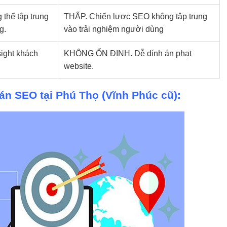
thể tập trung
THẤP. Chiến lược SEO không tập trung
g.
vào trải nghiệm người dùng
ight khách
KHÔNG ỔN ĐỊNH. Dễ dính án phạt
n
website.
ồ án SEO tại Phú Thọ (Vĩnh Phúc cũ):