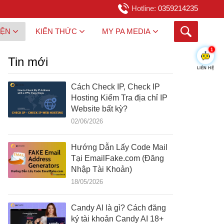
Hotline:
0359214235
IỆN
KIẾN THỨC
MY PA MEDIA
1
Tin mới
LIÊN HỆ
Cách Check IP, Check IP
Hosting Kiểm Tra địa chỉ IP
Website bất kỳ?
02/06/2026
Hướng Dẫn Lấy Code Mail
Tại EmailFake.com (Đăng
Nhập Tài Khoản)
18/05/2026
Candy AI là gì? Cách đăng
ký tài khoản Candy AI 18+