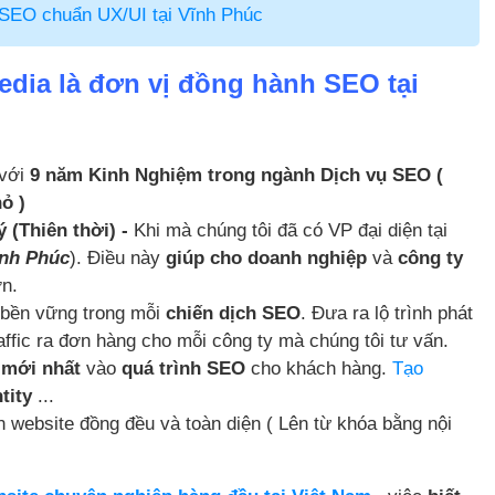
n SEO chuẩn UX/UI tại Vĩnh Phúc
dia là đơn vị đồng hành SEO tại
 với
9 năm Kinh Nghiệm trong ngành Dịch vụ SEO (
ỏ )
ý (Thiên thời) -
Khi mà chúng tôi đã có VP đại diện tại
ĩnh Phúc
). Điều này
giúp cho doanh nghiệp
và
công ty
ơn.
ự bền vững trong mỗi
chiến dịch SEO
. Đưa ra lộ trình phát
affic ra đơn hàng cho mỗi công ty mà chúng tôi tư vấn.
 mới nhất
vào
quá trình SEO
cho khách hàng.
Tạo
tity
...
n website đồng đều và toàn diện ( Lên từ khóa bằng nội