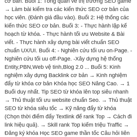
cơ bản. Buổi 1: Tổng quan về thị trường SEO game
→ Làm bài kiểm tra các kiến thức SEO cơ bản của
học viên. (Đánh giá đầu vào). Buổi 2: Hệ thống các
kiến thức SEO cơ bản. Buổi 3: - Thực hành lập kế
hoạch từ khóa. - Thực hành tối ưu Website & Bài
viết. - Thực hành xây dựng bài viết chuẩn SEO
chuẩn UX/UI. Buổi 4: - Nghiên cứu tối ưu on-Page. -
Nghiên cứu tối uu off-Page. -Xây dựng hệ thống
Entity,PBN,Web vệ tinh,Blog 2.0 ... Buổi 5: Kinh
nghiệm xây dựng Backlink cơ bản → Kinh nghiệm
đẩy từ khóa cơ bản Khóa học SEO Nâng Cao. → 1
Buổi duy nhất. Tip SEO từ khóa lên top siêu nhanh
→ Thủ thuật tối ưu website chuẩn Seo. → Thủ thuật
SEO từ khóa siêu tốc → Kỹ năng đẩy từ khóa
(Chọn thời điểm đẩy Textlink để rank Top → Cách đi
link hiệu quả). → Skill rank Top kiếm triệu Traffic →
Đăng ký khóa Học SEO game thần tốc Câu hỏi liên