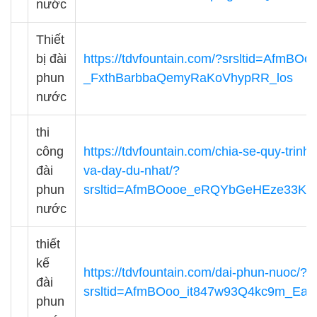
nước
Thiết
bị đài
https://tdvfountain.com/?srsltid=AfmB
phun
_FxthBarbbaQemyRaKoVhypRR_los
nước
thi
công
https://tdvfountain.com/chia-se-quy-trinh-
đài
va-day-du-nhat/?
phun
srsltid=AfmBOooe_eRQYbGeHEze33Ky
nước
thiết
kế
https://tdvfountain.com/dai-phun-nuoc/?
đài
srsltid=AfmBOoo_it847w93Q4kc9m_Ea
phun