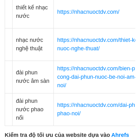
thiết kế nhạc
https://nhacnuoctdv.com/
nước
nhạc nước
https://nhacnuoctdv.com/thiet-ke
nghệ thuật
nuoc-nghe-thuat/
https://nhacnuoctdv.com/bien-pha
đài phun
cong-dai-phun-nuoc-be-noi-am-s
nước âm sàn
noi/
đài phun
https://nhacnuoctdv.com/dai-phu
nước phao
phao-noi/
nổi
Kiểm tra độ tối ưu của website dựa vào
Ahrefs