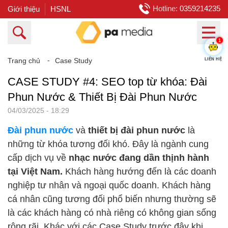
Hotline:
0359214235
Giới thiệu
HSNL
1
LIÊN HỆ
Trang chủ
⁃
Case Study
CASE STUDY #4: SEO top từ khóa: Đài
Phun Nước & Thiết Bị Đài Phun Nước
04/03/2025 - 18:29
Đài phun nước
và
thiết bị đài phun nước
là
những từ khóa tương đối khó. Đây là ngành cung
cấp dịch vụ về
nhạc nước đang dần thịnh hành
tại Việt Nam.
Khách hàng hướng đến là các doanh
nghiệp tư nhân và ngoại quốc doanh. Khách hàng
cá nhân cũng tương đối phổ biến nhưng thường sẽ
là các khách hàng có nhà riêng có không gian sống
rộng rãi. Khác với các Case Study trước đây khi