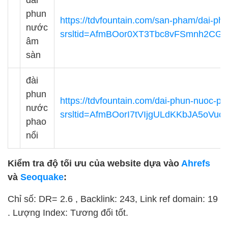
phun
https://tdvfountain.com/san-pham/dai-ph
nước
srsltid=AfmBOor0XT3Tbc8vFSmnh2CG
âm
sàn
đài
phun
https://tdvfountain.com/dai-phun-nuoc-ph
nước
srsltid=AfmBOorI7tVIjgULdKKbJA5oVuo
phao
nổi
Kiểm tra độ tối ưu của website dựa vào
Ahrefs
và
Seoquake
:
Chỉ số: DR= 2.6 , Backlink: 243, Link ref domain: 19
. Lượng Index: Tương đối tốt.