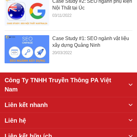
Case Study #2: SEO ngành phụ kiện
Nội Thất tại Úc
03/11/2022
Case Study #1: SEO ngành vật liệu
xây dựng Quảng Ninh
20/03/2022
Công Ty TNHH Truyền Thông PA Việt
Nam
Liên kết nhanh
Liên hệ
Liên kết hữu ích