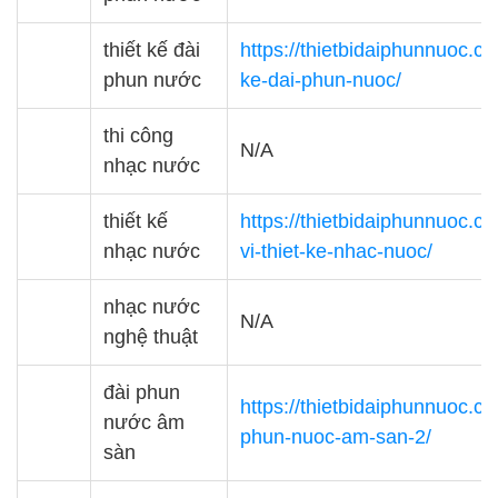
thiết kế đài
https://thietbidaiphunnuoc.co
phun nước
ke-dai-phun-nuoc/
thi công
N/A
nhạc nước
thiết kế
https://thietbidaiphunnuoc.c
nhạc nước
vi-thiet-ke-nhac-nuoc/
nhạc nước
N/A
nghệ thuật
đài phun
https://thietbidaiphunnuoc.co
nước âm
phun-nuoc-am-san-2/
sàn