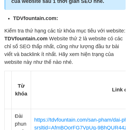
của website sau 1 thời gian SEO nhé.
TDVfountain.com:
Kiếm tra thứ hạng các từ khóa mục tiêu với website:
TDVfountain.com
Website thứ 2 là website có các
chỉ số SEO thấp nhất, cũng như lượng đầu tư bài
viết và backlink ít nhất. Hãy xem hiện trạng của
website này như thế nào nhé.
Từ
Link đ
khóa
Đài
https://tdvfountain.com/san-pham/dai-ph
phun
srsltid=AfmBOorFG7VpUg-9BhQUR44z