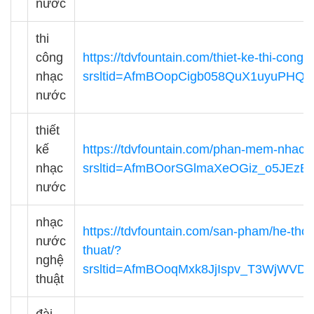
nước
thi
công
https://tdvfountain.com/thiet-ke-thi-cong
nhạc
srsltid=AfmBOopCigb058QuX1uyuPHQ
nước
thiết
kế
https://tdvfountain.com/phan-mem-nhac-
nhạc
srsltid=AfmBOorSGlmaXeOGiz_o5JEzB
nước
nhạc
https://tdvfountain.com/san-pham/he-th
nước
thuat/?
nghệ
srsltid=AfmBOoqMxk8JjIspv_T3WjWVD
thuật
đài