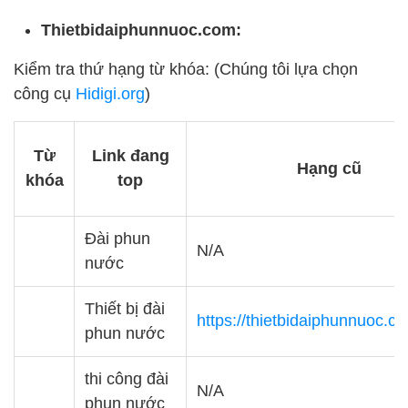
Thietbidaiphunnuoc.com:
Kiểm tra thứ hạng từ khóa: (Chúng tôi lựa chọn
công cụ
Hidigi.org
)
Từ
Link đang
Hạng cũ
khóa
top
Đài phun
N/A
nước
Thiết bị đài
https://thietbidaiphunnuoc.c
phun nước
thi công đài
N/A
phun nước